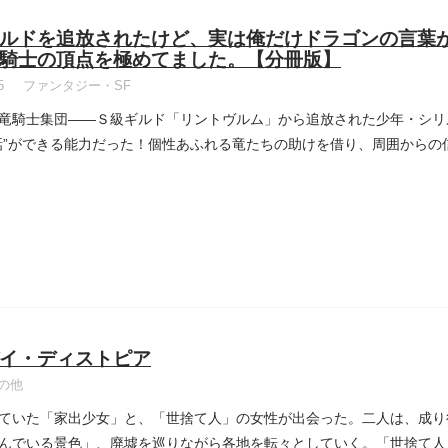
ルドを追放されたけど、実は俺だけドラゴンの言葉
騎士の頂点を極めてました。【分冊版】
5
ファンタジー・SF
竜騎士集団――Ｓ級ギルド「リントヴルム」から追放された少年・シリ
話”ができる能力だった！個性あふれる竜たちの助けを借り、周囲からの
イ・ディストピア
の他
ていた「家出少女」と、「世捨て人」の女性が出会った。二人は、成り
んでいる景色」、廃墟を巡りながら各地を転々としていく。「世捨て人