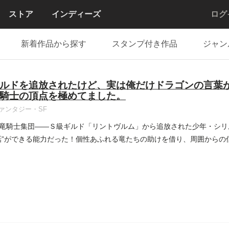
ストア
インディーズ
ログ
新着作品から探す
スタンプ付き作品
ジャン
ルドを追放されたけど、実は俺だけドラゴンの言葉
騎士の頂点を極めてました。
ァンタジー・SF
竜騎士集団――Ｓ級ギルド「リントヴルム」から追放された少年・シリ
話”ができる能力だった！個性あふれる竜たちの助けを借り、周囲からの