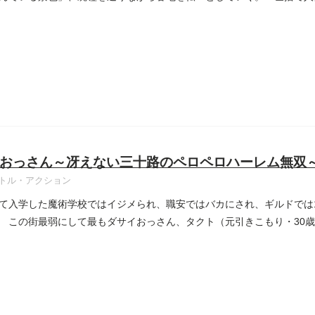
...
おっさん～冴えない三十路のペロペロハーレム無双
トル・アクション
て入学した魔術学校ではイジメられ、職安ではバカにされ、ギルドでは
 この街最弱にして最もダサイおっさん、タクト（元引きこもり・30