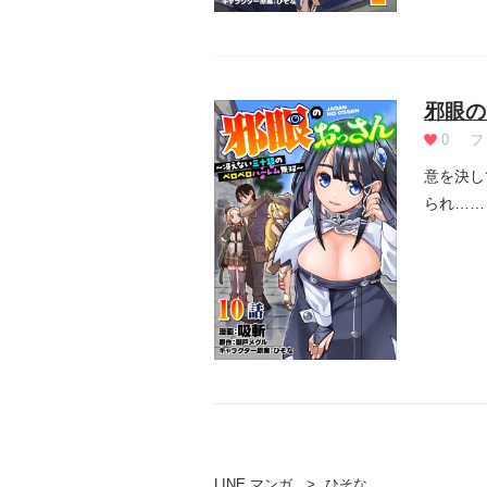
邪眼の
0
フ
意を決し
られ……
る能...
LINE マンガ
ひそな