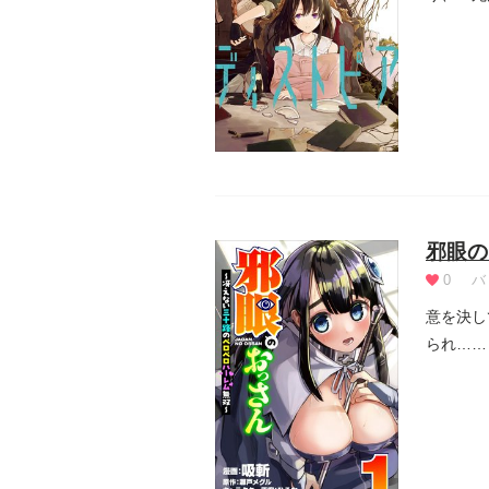
女」は自ら
邪眼の
0
バ
意を決し
られ……
る能...