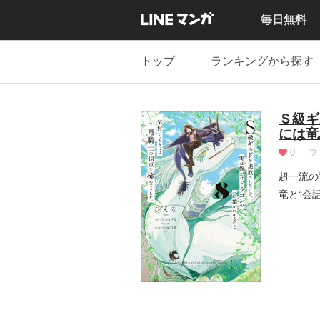
毎日無料
トップ
ランキングから探す
Ｓ級ギ
には竜
0
フ
超一流の
竜と“会
仕事...