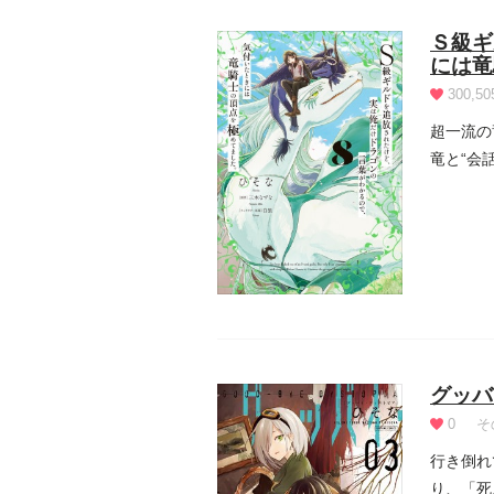
Ｓ級ギ
には竜
300,50
超一流の
竜と“会
仕事...
グッバ
0
そ
行き倒れ
り、「死