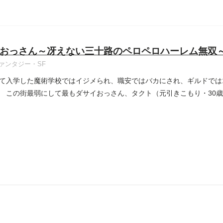
おっさん～冴えない三十路のペロペロハーレム無双
ァンタジー・SF
て入学した魔術学校ではイジメられ、職安ではバカにされ、ギルドでは
 この街最弱にして最もダサイおっさん、タクト（元引きこもり・30