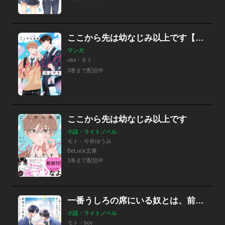
ここから先は幼なじみ以上です【単話版】
マンガ
utoi・モト
3巻まで配信中
ここから先は幼なじみ以上です
小説・ライトノベル
モト・今井ゆうみ
BeLuck文庫
1巻まで配信中
一番うしろの席にいる奴とは、前世で一生を添い遂げました。
小説・ライトノベル
モト・bov