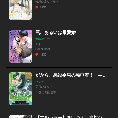
長月ひより・モト
2,158
罠、あるいは最愛婚
連載マンガ
モト
CocoCheek
1,335
だから、悪役令息の腰巾着！ ―忌み嫌われた悪役は不器用に僕を囲い込み溺愛する―（分冊版）
マンガ
長月ひより・モト
10巻まで配信中
【フルカラー】あいつら、絶対ヤったでしょ