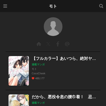
メニ
検索
モト
ュー
【フルカラー】あいつら、絶対ヤったでしょ
連載マンガ
モト
CocoCheek
489,177
だから、悪役令息の腰巾着！ 忌み嫌われた悪役は不器用に僕を囲い込み溺愛する
連載マンガ