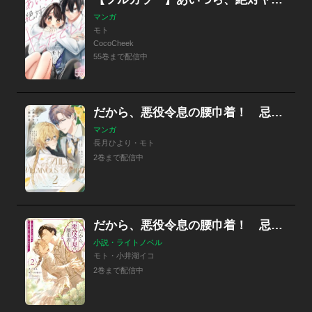
マンガ
モト
CocoCheek
55巻まで配信中
だから、悪役令息の腰巾着！ 忌み嫌われた悪役は不器用に僕を囲い込み溺愛する
マンガ
長月ひより・モト
2巻まで配信中
だから、悪役令息の腰巾着！ 忌み嫌われた悪役は不器用に僕を囲い込み溺愛する
小説・ライトノベル
モト・小井湖イコ
2巻まで配信中