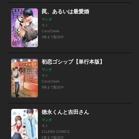
罠、あるいは最愛婚
マンガ
モト
CocoCheek
4巻まで配信中
初恋ゴシップ【単行本版】
マンガ
モト
CocoCheek
9巻まで配信中
徳永くんと吉田さん
マンガ
モト
CLLENN COMICS
2巻まで配信中