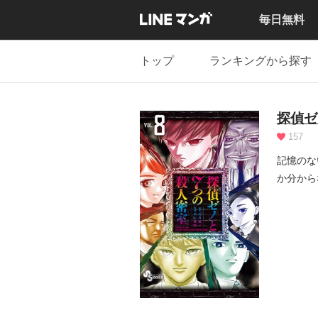
毎日無料
トップ
ランキングから探す
探偵ゼ
157
記憶のな
か分から
斐七楼...