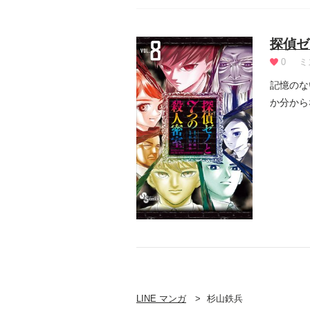
探偵ゼ
0
ミ
記憶のな
か分から
七楼!...
LINE マンガ
杉山鉄兵