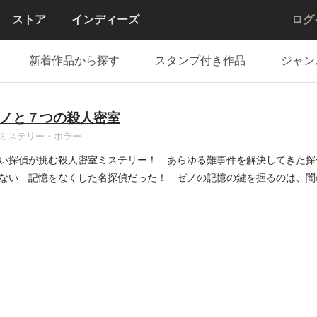
ストア
インディーズ
ログ
新着作品から探す
スタンプ付き作品
ジャン
ノと７つの殺人密室
ミステリー・ホラー
い探偵が挑む殺人密室ミステリー！ あらゆる難事件を解決してきた探
ない 記憶をなくした名探偵だった！ ゼノの記憶の鍵を握るのは、闇