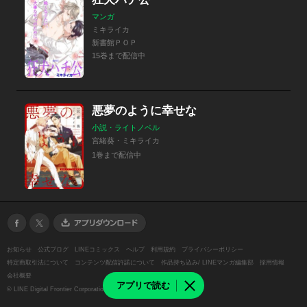
マンガ
ミキライカ
新書館ＰＯＰ
15巻まで配信中
悪夢のように幸せな
小説・ライトノベル
宮緒葵・ミキライカ
1巻まで配信中
お知らせ
公式ブログ
LINEコミックス
ヘルプ
利用規約
プライバシーポリシー
特定商取引法について
コンテンツ配信許諾について
作品持ち込み/ LINEマンガ編集部
採用情報
会社概要
アプリで読む
©
LINE Digital Frontier Corporation