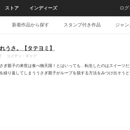
ストア
インディーズ
ログ
新着作品から探す
スタンプ付き作品
ジャン
れうさ。【タテヨミ】
2
コメディ・ギャグ
さぎ親子の来世は食べ物天国！とはいっても…転生したのはスイーツだ
を繰り返してしまううさぎ親子がループを脱する方法をみつけ出そうと