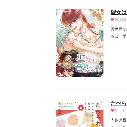
聖女は
80,095
異世界で
るは、愛
の雨で...
たべら
0
ヒ
うさぎ親