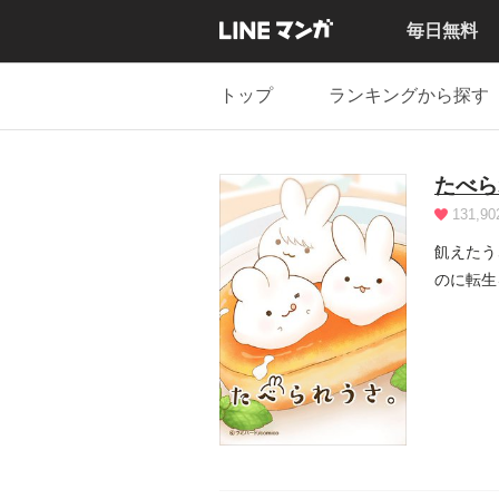
毎日無料
トップ
ランキングから探す
たべら
131,90
飢えたう
のに転生
スイ...