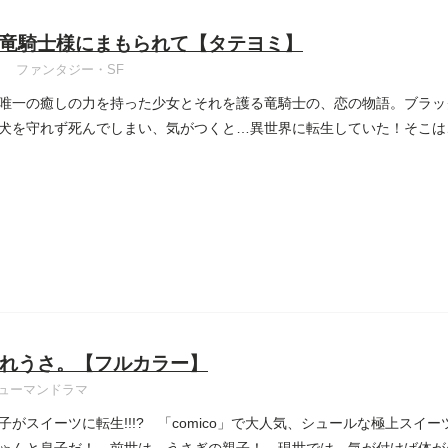
竜騎士様にまもられて【タテヨミ】
ファンタジー・SF
唯一の癒しの力を持った少女とそれを護る竜騎士の、恋の物語。ブラッ
犬を守れず死んでしまい、気がつくと…異世界に転生していた！そこは
れうさ。【フルカラー】
ューマンドラマ
子がスイーツに転生!!!? 「comico」で大人気、シュールな極上スイー