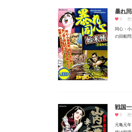
暴れ同
0
歴
同心・小
の回船問
の主...
戦国一
0
歴
元亀元年