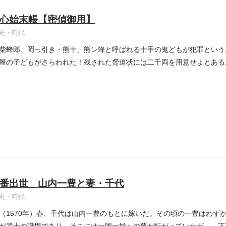
心始末帳【密偵御用】
史・時代
柴蜂郎、岡っ引き・熊十、熊ン蜂と呼ばれる十手の鬼どもが犯罪という鬼
屋の子どもがさらわれた！残された脅迫状には二千両を用意せよとある
番出世 山内一豊と妻・千代
史・時代
（1570年）春、千代は山内一豊のもとに嫁いだ。その頃の一豊はわず