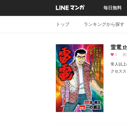
毎日無料
トップ
ランキングから探す
雷電 t
0
裏
常人以上
クセスス