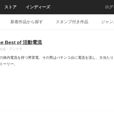
ストア
インディーズ
ログ
新着作品から探す
スタンプ付き作品
ジャン
he Best of 活動電流
社会・アングラ
の体内電流を持つ男雷電。その男はパチンコ台に電流を流し、大当たり
トーリー。