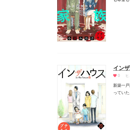
く動き出.
インザ
0
ヒ
新築一戸
っていた
ます！！