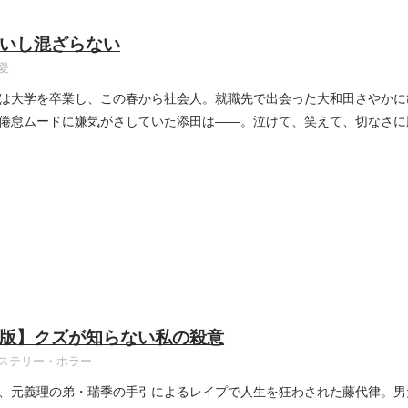
いし混ざらない
愛
は大学を卒業し、この春から社会人。就職先で出会った大和田さやかに
倦怠ムードに嫌気がさしていた添田は――。泣けて、笑えて、切なさに
..
版】クズが知らない私の殺意
ステリー・ホラー
、元義理の弟・瑞季の手引によるレイプで人生を狂わされた藤代律。男