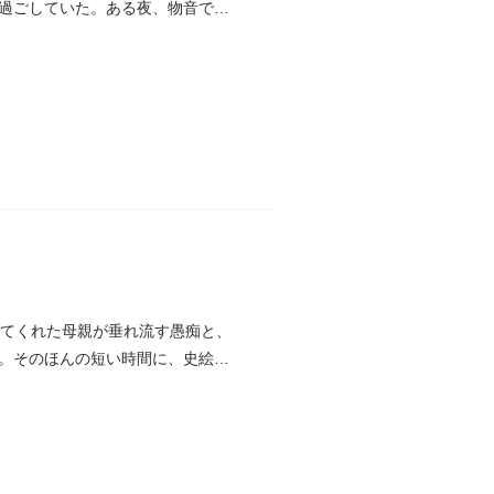
過ごしていた。ある夜、物音で目
ててくれた母親が垂れ流す愚痴と、
。そのほんの短い時間に、史絵里