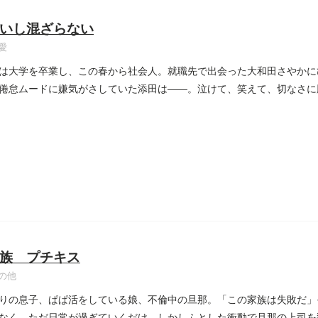
いし混ざらない
愛
は大学を卒業し、この春から社会人。就職先で出会った大和田さやかに
倦怠ムードに嫌気がさしていた添田は――。泣けて、笑えて、切なさに
..
族 プチキス
の他
りの息子、ぱぱ活をしている娘、不倫中の旦那。「この家族は失敗だ」
なく、ただ日常が過ぎていくだけ。しかしふとした衝動で旦那の上司を