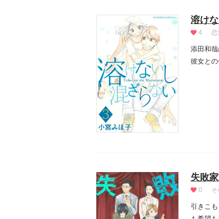
溶けな
4
恋
添田和哉
彼女との
く恋愛群.
失敗家
0
そ
引きこも
も希望も