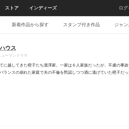
ストア
インディーズ
ログ
新着作品から探す
スタンプ付き作品
ジャン
ハウス
ヒューマンドラマ
てに越してきた橙子たち瀧澤家。一家は６人家族だったが、不慮の事故
バランスの崩れた家庭で夫の不倫を黙認しつつ酒に逃げていた橙子だっ
..