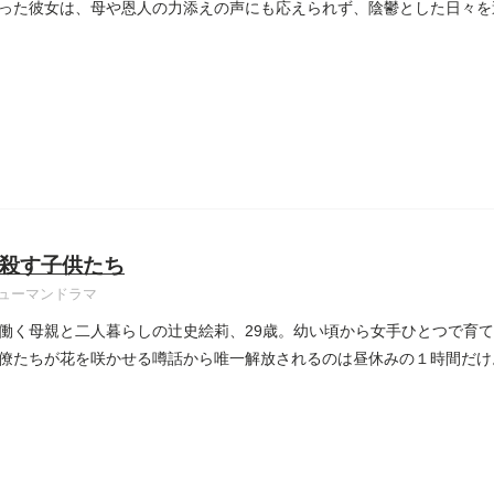
った彼女は、母や恩人の力添えの声にも応えられず、陰鬱とした日々を
..
殺す子供たち
ューマンドラマ
働く母親と二人暮らしの辻史絵莉、29歳。幼い頃から女手ひとつで育
僚たちが花を咲かせる噂話から唯一解放されるのは昼休みの１時間だけ