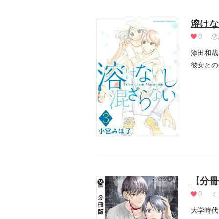
溶けな
0
恋
添田和哉
彼女との
く恋愛群.
【分冊
0
ミ
大学時代