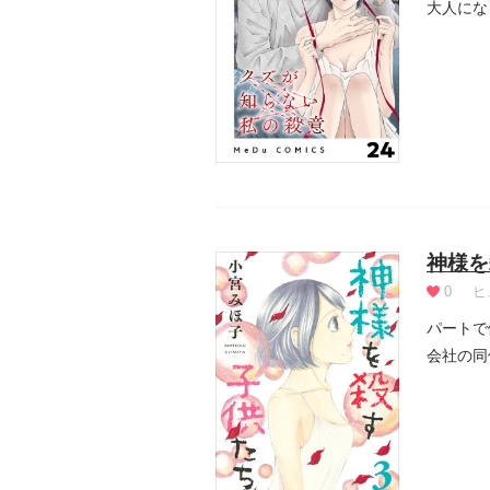
大人にな
を覚まし.
神様を
0
ヒ
パートで
会社の同
は誰に...