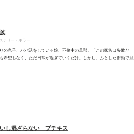
族
ステリー・ホラー
りの息子、パパ活をしている娘、不倫中の旦那。「この家族は失敗だ」
も希望もなく、ただ日常が過ぎていくだけ。しかし、ふとした衝動で旦
..
いし混ざらない プチキス