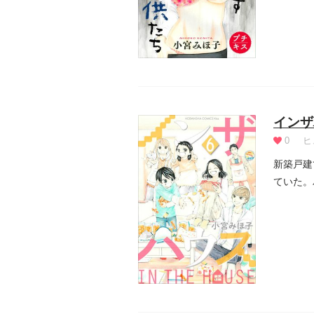
インザ
0
ヒ
新築戸建
ていた。
ナガイの.