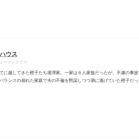
ハウス
ューマンドラマ
てに越してきた橙子たち瀧澤家。一家は６人家族だったが、不慮の事故
バランスの崩れた家庭で夫の不倫を黙認しつつ酒に逃げていた橙子だっ
..