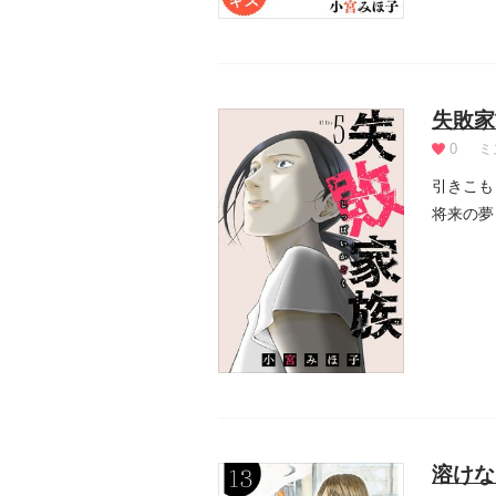
失敗家
0
ミ
引きこも
将来の夢
運命が大.
溶けな