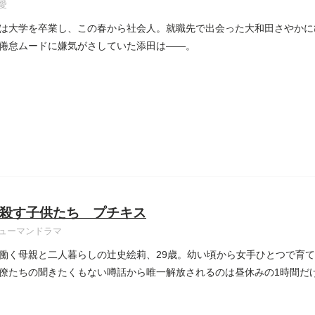
愛
は大学を卒業し、この春から社会人。就職先で出会った大和田さやかに
倦怠ムードに嫌気がさしていた添田は――。
殺す子供たち プチキス
ューマンドラマ
働く母親と二人暮らしの辻史絵莉、29歳。幼い頃から女手ひとつで育
僚たちの聞きたくもない噂話から唯一解放されるのは昼休みの1時間だ