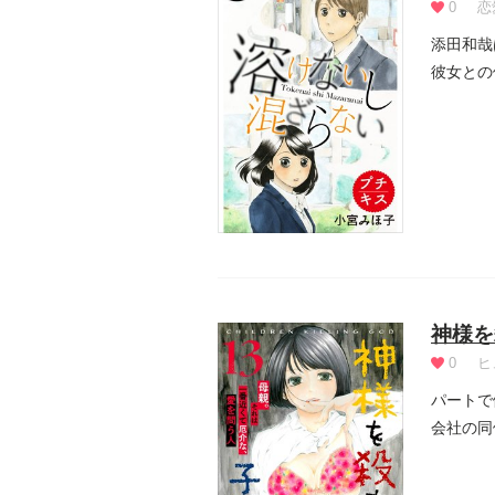
0
恋
添田和哉
彼女との
神様を
0
ヒ
パートで
会社の同
は誰...