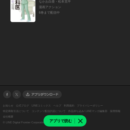
なかお白亜・松本克平
漫画アクション
6巻まで配信中
お知らせ
公式ブログ
LINEコミックス
ヘルプ
利用規約
プライバシーポリシー
特定商取引法について
コンテンツ配信許諾について
作品持ち込み/ LINEマンガ編集部
採用情報
会社概要
アプリで読む
©
LINE Digital Frontier Corporation