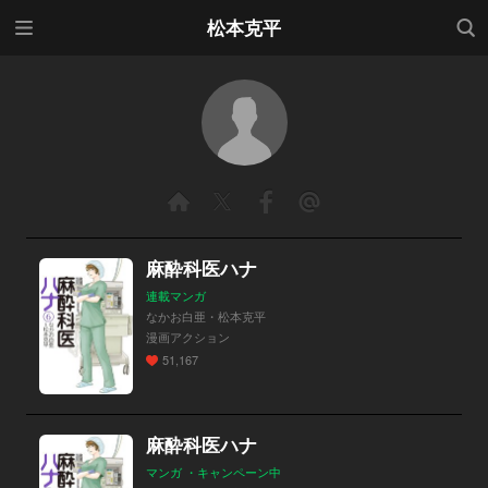
メニ
検索
松本克平
ュー
麻酔科医ハナ
連載マンガ
なかお白亜・松本克平
漫画アクション
51,167
麻酔科医ハナ
マンガ ・キャンペーン中