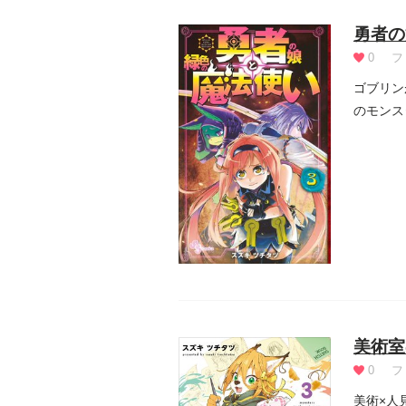
勇者の
0
フ
ゴブリン
のモンス
美術室
0
フ
美術×人