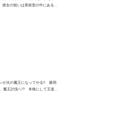
 彼女の狙いは美術室の中にある美
ンが次の魔王になってやる!! 最弱
王討伐へ!? 本格にして王道...