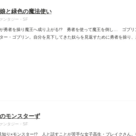
娘と緑色の魔法使い
ァンタジー・SF
が勇者を操り魔王へ成り上がる!? 勇者を使って魔王を倒し… ゴブリ
ター・ゴブリン。自分を見下してきた奴らを見返すために勇者を操り、魔王
のモンスターず
ァンタジー・SF
見知り×モンスター!? 人と話すことが苦手な女子高生・ブレイクさん