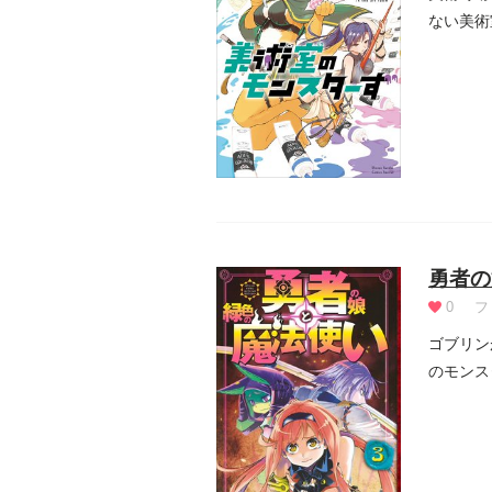
ない美術
術...
勇者の
0
フ
ゴブリン
のモンス