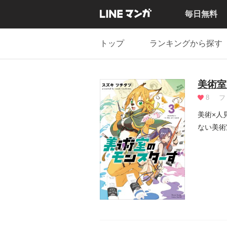
毎日無料
トップ
ランキングから探す
美術室
8
フ
美術×人
ない美術
術...