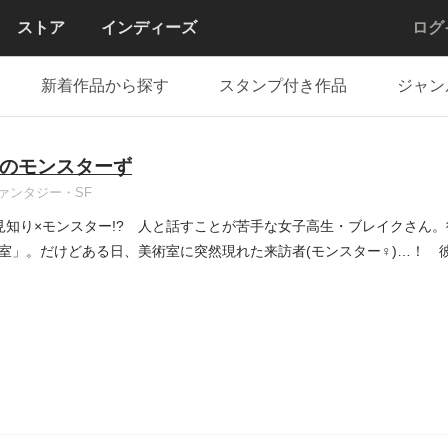
ストア
インディーズ
ログ
新着作品から探す
スタンプ付き作品
ジャン
のモンスターず
ァンタジー・SF
見知り×モンスター!? 人と話すことが苦手な女子高生・ブレイクさん
室」。だけどある日、美術室に突然現れた来訪者(モンスター♀)…！ 