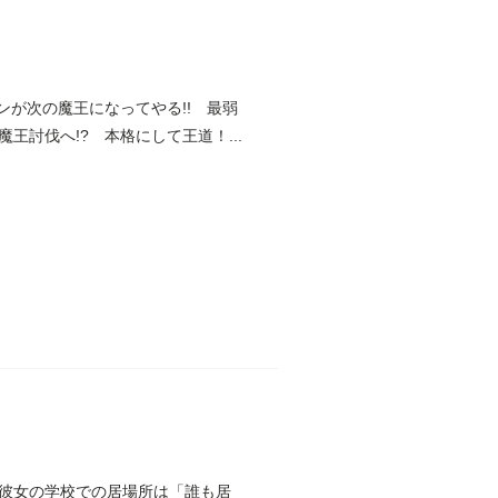
ンが次の魔王になってやる!! 最弱
討伐へ!? 本格にして王道！...
。彼女の学校での居場所は「誰も居