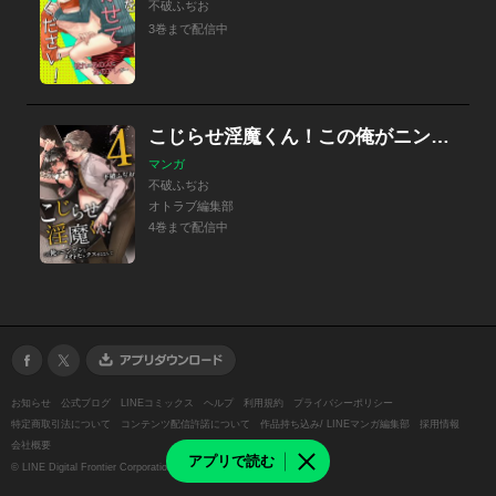
不破ふぢお
3巻まで配信中
こじらせ淫魔くん！この俺がニンゲンにイかされるなんて
マンガ
不破ふぢお
オトラブ編集部
4巻まで配信中
お知らせ
公式ブログ
LINEコミックス
ヘルプ
利用規約
プライバシーポリシー
特定商取引法について
コンテンツ配信許諾について
作品持ち込み/ LINEマンガ編集部
採用情報
会社概要
アプリで読む
©
LINE Digital Frontier Corporation