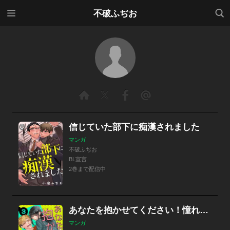
メニ
検索
不破ふぢお
ュー
信じていた部下に痴漢されました
マンガ
不破ふぢお
BL宣言
2巻まで配信中
あなたを抱かせてください！憧れのあの人とヤることになりまして…
マンガ