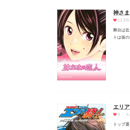
神さま
13,376
舞台は近
トは仮の
エリア
0
ス
トップ選