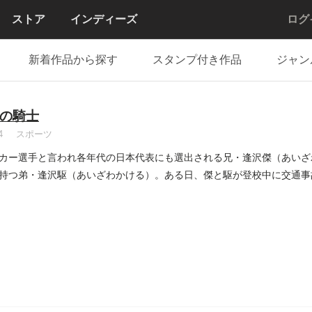
ストア
インディーズ
ログ
新着作品から探す
スタンプ付き作品
ジャン
の騎士
4
スポーツ
カー選手と言われ各年代の日本代表にも選出される兄・逢沢傑（あいざ
持つ弟・逢沢駆（あいざわかける）。ある日、傑と駆が登校中に交通事
..