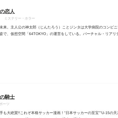
の恋人
ミステリー・ホラー
未来。主人公の神太郎（じんたろう）ことジンタは大学病院のコンビニ
姿で、仮想空間「64TOKYO」の運営をしている。バーチャル・リアリテ
の騎士
ポーツ
手も大絶賛!!これぞ本格サッカー漫画！“日本サッカーの至宝”“U-15の