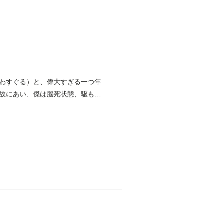
わすぐる）と、偉大すぎる一つ年
故にあい、傑は脳死状態、駆も非