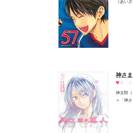
（あいざ
神さま
0
ミ
神太郎（
＝「神さ