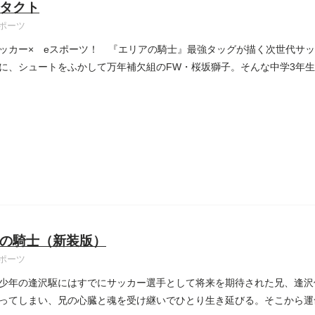
タクト
ポーツ
ッカー× eスポーツ！ 『エリアの騎士』最強タッグが描く次世代サッ
に、シュートをふかして万年補欠組のFW・桜坂獅子。そんな中学3年生と
の騎士（新装版）
ポーツ
少年の逢沢駆にはすでにサッカー選手として将来を期待された兄、逢沢
ってしまい、兄の心臓と魂を受け継いでひとり生き延びる。そこから運命