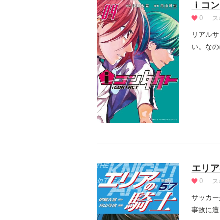
ｉコン
0
ス
リアルサ
い。なの
エリア
0
ス
サッカー
事故に遭