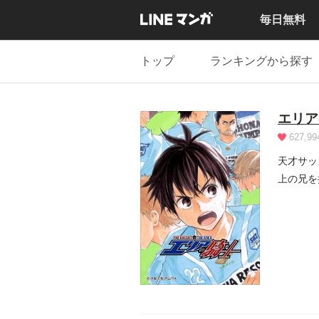
毎日無料
トップ
ランキングから探す
エリア
627,99
天才サッ
上の兄を
常に危険.