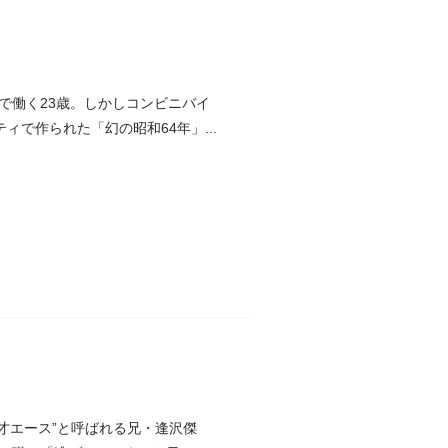
で働く23歳。しかしコンビニバイ
ィで作られた「幻の昭和64年」...
天才エース”と呼ばれる兄・逢沢傑