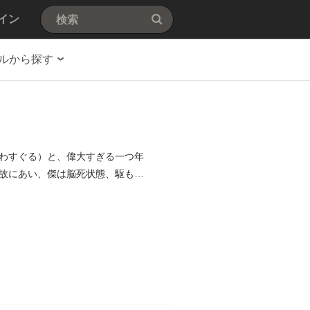
イン
ルから探す
わすぐる）と、偉大すぎる一つ年
故にあい、傑は脳死状態、駆も非