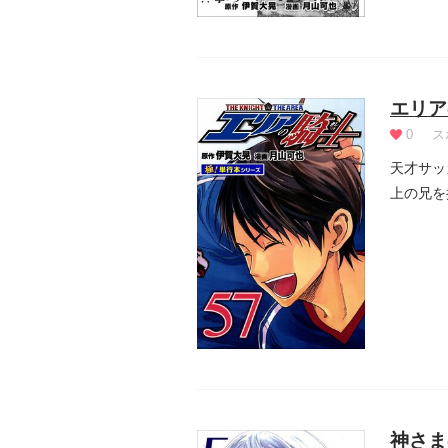
エリア
0
ス
天才サッ
上の兄を
常に危険.
神さま