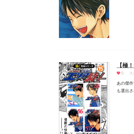
6年...
【極！
0
ス
あの傑作
も選出さ
ある日、.