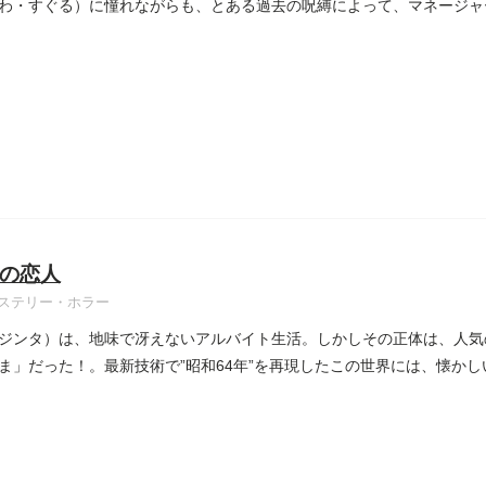
わ・すぐる）に憧れながらも、とある過去の呪縛によって、マネージャー職
の恋人
ステリー・ホラー
ジンタ）は、地味で冴えないアルバイト生活。しかしその正体は、人気の仮
ま」だった！。最新技術で”昭和64年”を再現したこの世界には、懐かしい