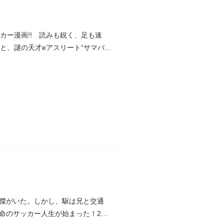
カー漫画!! 読みも鋭く、足も速
、謎の天才eアスリート“サマバ...
傑がいた。しかし、駆は兄と交通
のサッカー人生が始まった！200