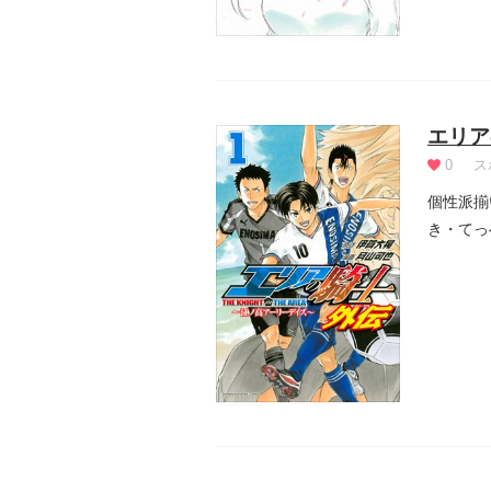
エリア
0
ス
個性派揃
き・てっ
点がいま.