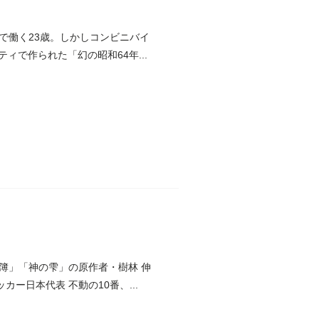
で働く23歳。しかしコンビニバイ
ィで作られた「幻の昭和64年...
簿」「神の雫」の原作者・樹林 伸
ー日本代表 不動の10番、...