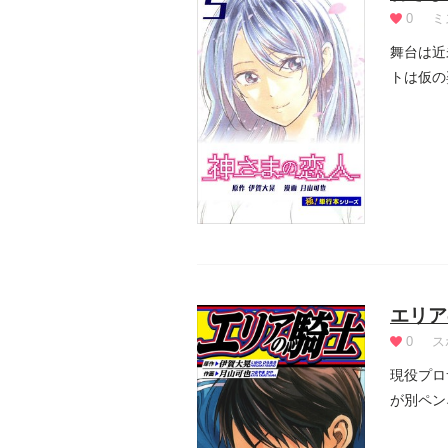
0
ミ
舞台は近
トは仮の
エリア
0
ス
現役プロ
が別ペン