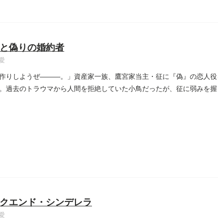
と偽りの婚約者
愛
作りしようぜ―――。」資産家一族、鷹宮家当主・征に『偽』の恋人役
。過去のトラウマから人間を拒絶していた小鳥だったが、征に弱みを握
..
クエンド・シンデレラ
愛