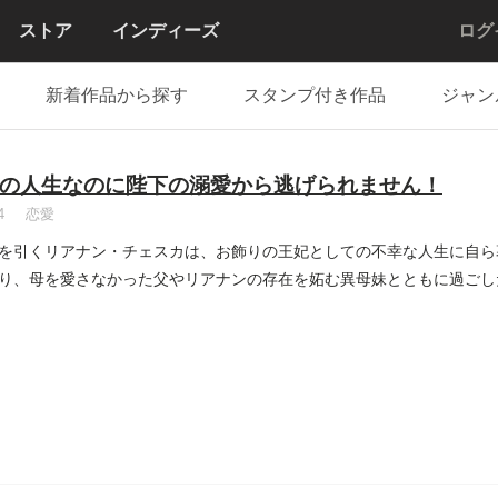
ストア
インディーズ
ログ
新着作品から探す
スタンプ付き作品
ジャン
の人生なのに陛下の溺愛から逃げられません！
4
恋愛
を引くリアナン・チェスカは、お飾りの王妃としての不幸な人生に自ら
り、母を愛さなかった父やリアナンの存在を妬む異母妹とともに過ごし
..