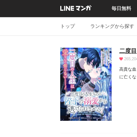
毎日無料
トップ
ランキングから探す
二度目
265,20
高貴な血
に亡くな
となって.