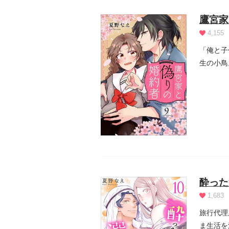
鷹宮家
4,155
「俺と子
生の小鳥
実は征に.
酔った
1,683
旅行代理
ま生活を