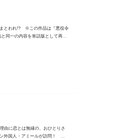
まとわれ!? ※この作品は『悪役令
品と同一の内容を単話版として再
を理由に恋とは無縁の、おひとりさ
ン外国人・アミールが訪問！ 一