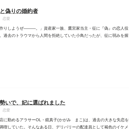
と偽りの婚約者
恋愛
作りしようぜ―――。」資産家一族、鷹宮家当主・征に『偽』の恋人役
。過去のトラウマから人間を拒絶していた小鳥だったが、征に弱みを握
..
勢いで、妃に選ばれました
恋愛
店に勤めるアラサーOL・鏡真子(かがみ まこ)は、過去の大きな失恋
満喫していた。そんなある日、デリバリーの配達員として褐色のイケメ