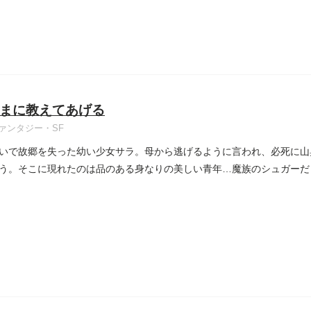
まに教えてあげる
ァンタジー・SF
いで故郷を失った幼い少女サラ。母から逃げるように言われ、必死に山
う。そこに現れたのは品のある身なりの美しい青年…魔族のシュガーだ
嫌...