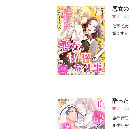
悪女の
0
恋
仕事で悪
嬢ですが
編...
酔った
0
恋
旅行代理
ま生活を