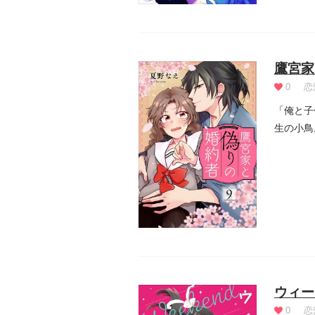
鷹宮家
0
恋
「俺と子
生の小鳥
実は征に.
ウィー
0
恋