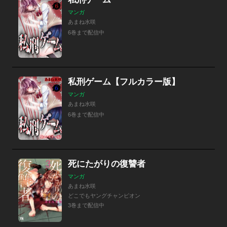
マンガ
あまね水咲
6巻まで配信中
私刑ゲーム【フルカラー版】
マンガ
あまね水咲
6巻まで配信中
死にたがりの復讐者
マンガ
あまね水咲
どこでもヤングチャンピオン
3巻まで配信中