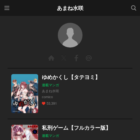
メニ
検索
あまね水咲
ュー
ゆめかくし【タテヨミ】
連載マンガ
あまね水咲
comico
53,391
私刑ゲーム【フルカラー版】
連載マンガ