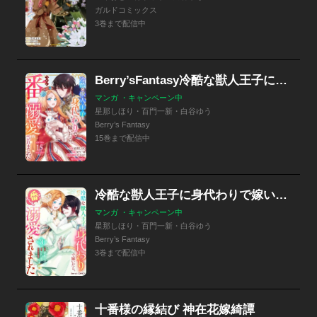
ガルドコミックス
3巻まで配信中
Berry’sFantasy冷酷な獣人王子に身代わりで嫁いだら、番（つがい）として溺愛されました
マンガ ・キャンペーン中
星那しほり・百門一新・白谷ゆう
Berry’s Fantasy
15巻まで配信中
冷酷な獣人王子に身代わりで嫁いだら、番（つがい）として溺愛されました
マンガ ・キャンペーン中
星那しほり・百門一新・白谷ゆう
Berry’s Fantasy
3巻まで配信中
十番様の縁結び 神在花嫁綺譚