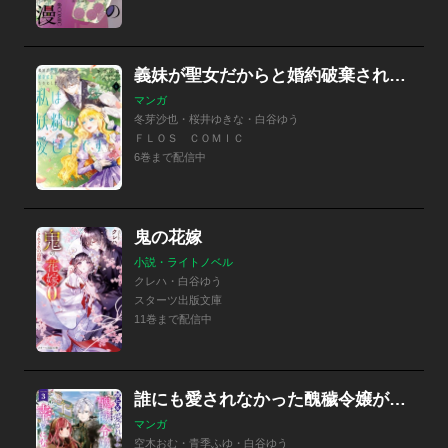
義妹が聖女だからと婚約破棄されましたが、私は妖精の愛し子です
マンガ
冬芽沙也・桜井ゆきな・白谷ゆう
ＦＬＯＳ ＣＯＭＩＣ
6巻まで配信中
鬼の花嫁
小説・ライトノベル
クレハ・白谷ゆう
スターツ出版文庫
11巻まで配信中
誰にも愛されなかった醜穢令嬢が幸せになるまで（ガルドコミックス）
マンガ
空木おむ・青季ふゆ・白谷ゆう