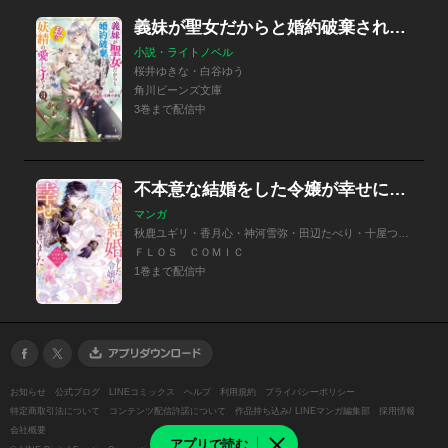
義妹が聖女だからと婚約破棄されましたが、私は妖精の愛し子です
小説・ライトノベル
桜井ゆきな・白谷ゆう
角川ビーンズ文庫
3巻まで配信中
不本意な結婚をした令嬢が幸せになってしまいましたアンソロジーコミック
マンガ
秋鹿ユギリ・香月心・神河雪弥・田辺たべり・十屋つぐみ・南海本体・ぶきやまいちこ・へき・白谷ゆう
ＦＬＯＳ ＣＯＭＩＣ
1巻まで配信中
お知らせ
公式ブログ
LINEコミックス
ヘルプ
利用規約
プライバシーポリシー
特定商取引法について
コンテンツ配信許諾について
作品持ち込み/ LINEマンガ編集部
採用情報
会社概要
アプリで読む