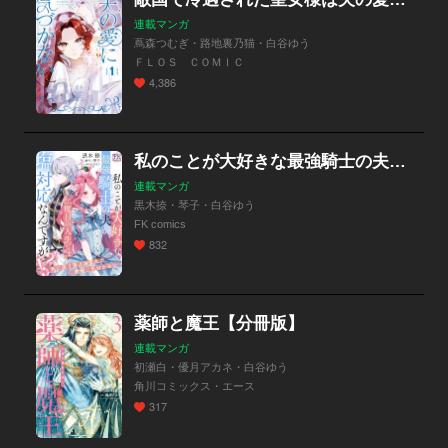
連載マンガ
蔦森つむぎ・路地裏乃猫・白谷ゆう
ＦＬＯＳ ＣＯＭＩＣ
4,386
私のことが大好きな最強騎士の夫が、二度目の人生では塩対応なんですが！？【単話売】
連載マンガ
黒木捺・琴子・白谷ゆう
FK comics
832
薬師と魔王【分冊版】
連載マンガ
初瀬白・優月アカネ・白谷ゆう
角川コミックス・エース
317