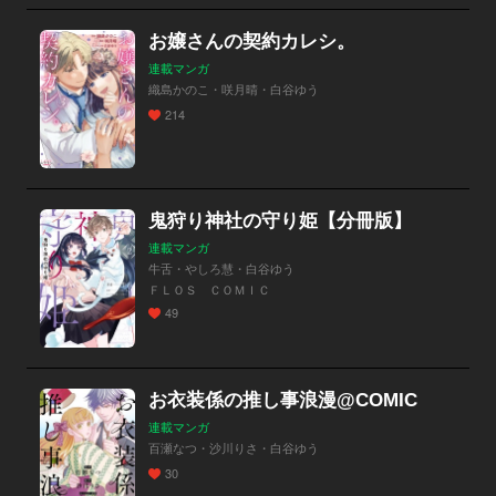
お嬢さんの契約カレシ。
連載マンガ
織島かのこ・咲月晴・白谷ゆう
214
鬼狩り神社の守り姫【分冊版】
連載マンガ
牛舌・やしろ慧・白谷ゆう
ＦＬＯＳ ＣＯＭＩＣ
49
お衣装係の推し事浪漫@COMIC
連載マンガ
百瀬なつ・沙川りさ・白谷ゆう
30