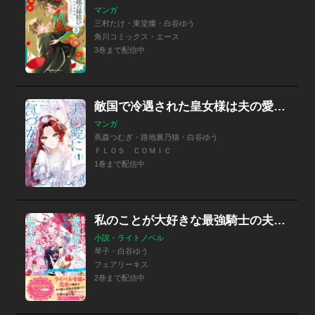
マンガ
三村たけ・東堂燦・白谷ゆう
角川コミックス・エース
3巻まで配信中
敵国で冷遇された皇女様は夫の愛に気づかない
マンガ
蔦森つむぎ・路地裏乃猫・白谷ゆう
ＦＬＯＳ ＣＯＭＩＣ
1巻まで配信中
私のことが大好きな最強騎士の夫が、二度目の人生では塩対応なんですが！？
小説・ライトノベル
琴子・白谷ゆう
フェアリーキス
2巻まで配信中