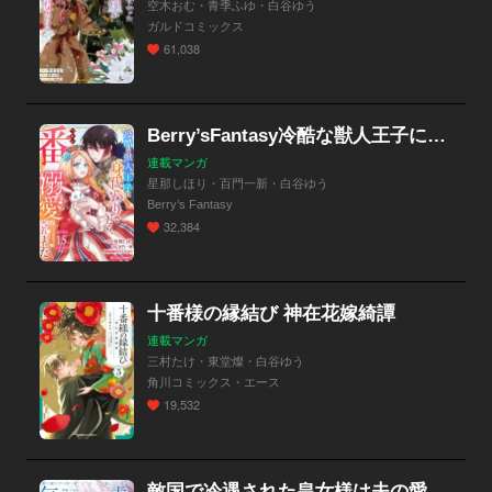
空木おむ・青季ふゆ・白谷ゆう
ガルドコミックス
61,038
Berry’sFantasy冷酷な獣人王子に身代わりで嫁いだら、番（つがい）として溺愛されました
連載マンガ
星那しほり・百門一新・白谷ゆう
Berry’s Fantasy
32,384
十番様の縁結び 神在花嫁綺譚
連載マンガ
三村たけ・東堂燦・白谷ゆう
角川コミックス・エース
19,532
敵国で冷遇された皇女様は夫の愛に気づかない【分冊版】