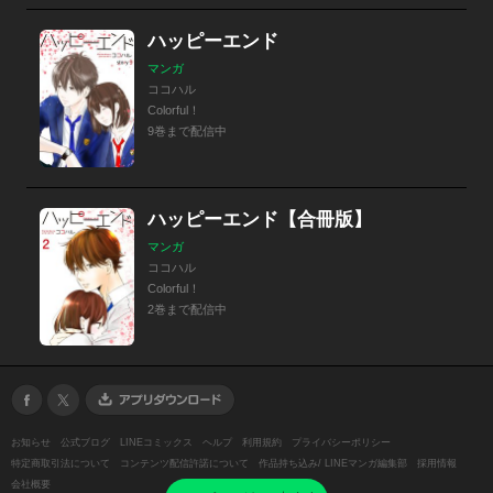
ハッピーエンド
マンガ
ココハル
Colorful！
9巻まで配信中
ハッピーエンド【合冊版】
マンガ
ココハル
Colorful！
2巻まで配信中
お知らせ
公式ブログ
LINEコミックス
ヘルプ
利用規約
プライバシーポリシー
特定商取引法について
コンテンツ配信許諾について
作品持ち込み/ LINEマンガ編集部
採用情報
会社概要