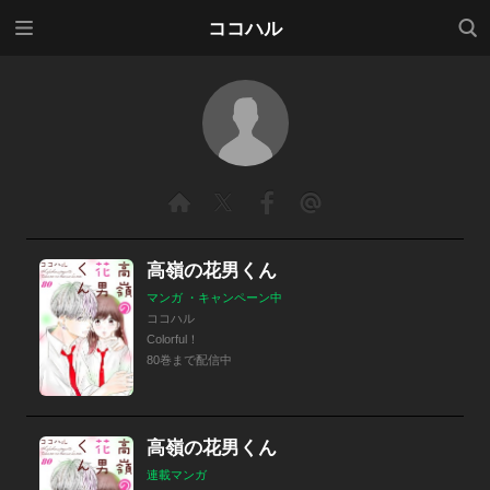
メニ
検索
ココハル
ュー
高嶺の花男くん
マンガ ・キャンペーン中
ココハル
Colorful！
80巻まで配信中
高嶺の花男くん
連載マンガ