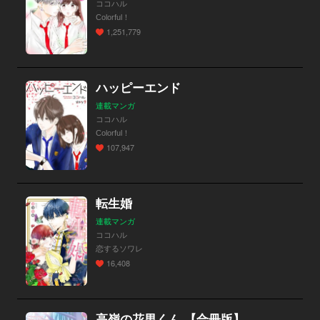
ココハル
Colorful！
1,251,779
ハッピーエンド
連載マンガ
ココハル
Colorful！
107,947
転生婚
連載マンガ
ココハル
恋するソワレ
16,408
高嶺の花男くん 【合冊版】