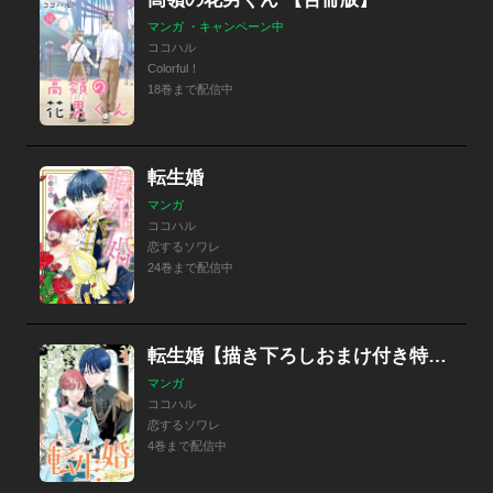
マンガ ・キャンペーン中
ココハル
Colorful！
18巻まで配信中
転生婚
マンガ
ココハル
恋するソワレ
24巻まで配信中
転生婚【描き下ろしおまけ付き特装版】
マンガ
ココハル
恋するソワレ
4巻まで配信中