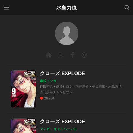
メニ
検索
水島力也
ュー
クローズ EXPLODE
連載マンガ
神田哲也・高橋ヒロシ・向井康介・長谷川隆・水島力也
月刊少年チャンピオン
26,236
クローズ EXPLODE
マンガ ・キャンペーン中