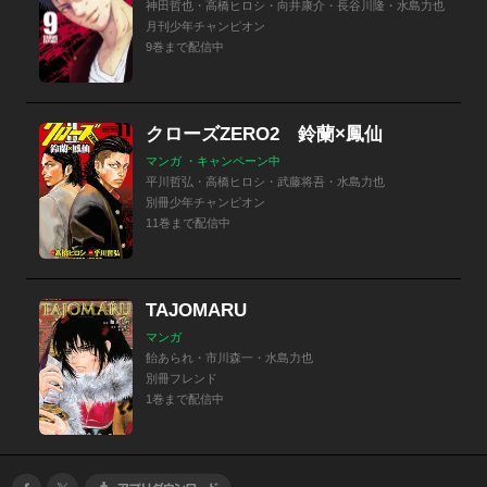
神田哲也・高橋ヒロシ・向井康介・長谷川隆・水島力也
月刊少年チャンピオン
9巻まで配信中
クローズZERO2 鈴蘭×鳳仙
マンガ ・キャンペーン中
平川哲弘・高橋ヒロシ・武藤将吾・水島力也
別冊少年チャンピオン
11巻まで配信中
TAJOMARU
マンガ
飴あられ・市川森一・水島力也
別冊フレンド
1巻まで配信中