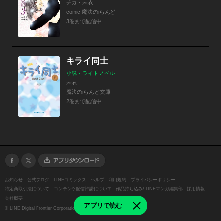
チカ・未衣
comic 魔法のiらんど
3巻まで配信中
キライ同士
小説・ライトノベル
未衣
魔法のiらんど文庫
2巻まで配信中
お知らせ
公式ブログ
LINEコミックス
ヘルプ
利用規約
プライバシーポリシー
特定商取引法について
コンテンツ配信許諾について
作品持ち込み/ LINEマンガ編集部
採用情報
会社概要
アプリで読む
©
LINE Digital Frontier Corporation