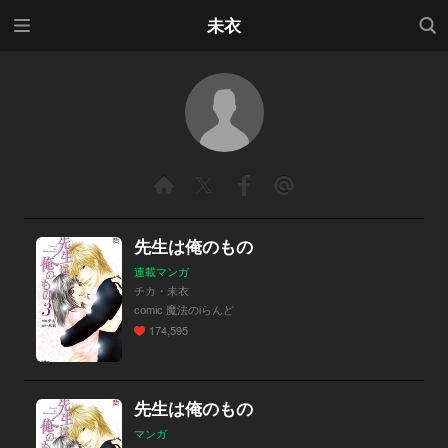
メニ
検索
未衣
ュー
先生は俺のもの
連載マンガ
チカ・未衣
comic 魔法のiらんど
174,595
先生は俺のもの
マンガ