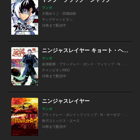
マンガ
大熊ゆうご・田畑由秋
ヤングチャンピオン
16巻まで配信中
ニンジャスレイヤー キョート・ヘル・オン・アース
マンガ
余湖裕輝・ブラッドレー・ボンド・フィリップ・N・モーゼズ・田畑由秋
チャンピオンRED
19巻まで配信中
ニンジャスレイヤー
マンガ
ブラッドレー・ボンド＋フィリップ・N・モーゼズ・余湖裕輝・田畑由秋・本兌有＋杉ライカ・わらいなく
角川コミックス・エース
14巻まで配信中