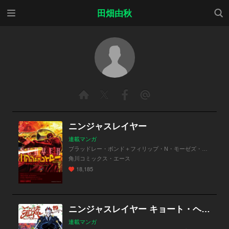
メニ
検索
田畑由秋
ュー
ニンジャスレイヤー
連載マンガ
ブラッドレー・ボンド＋フィリップ・N・モーゼズ・余湖裕輝・田畑由秋・本兌有＋杉ライカ・わらいなく
角川コミックス・エース
18,185
ニンジャスレイヤー キョート・ヘル・オン・アース
連載マンガ