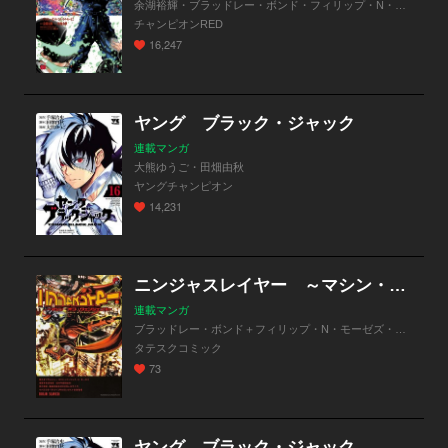
余湖裕輝・ブラッドレー・ボンド・フィリップ・N・モーゼズ・田畑由秋
チャンピオンRED
16,247
ヤング ブラック・ジャック
連載マンガ
大熊ゆうご・田畑由秋
ヤングチャンピオン
14,231
ニンジャスレイヤー ～マシン・オブ・ヴェンジェンス～【タテスク】
連載マンガ
ブラッドレー・ボンド＋フィリップ・N・モーゼズ・余湖裕輝・田畑由秋・本兌有＋杉ライカ・わらいなく・余湖裕輝
タテスクコミック
73
ヤング ブラック・ジャック