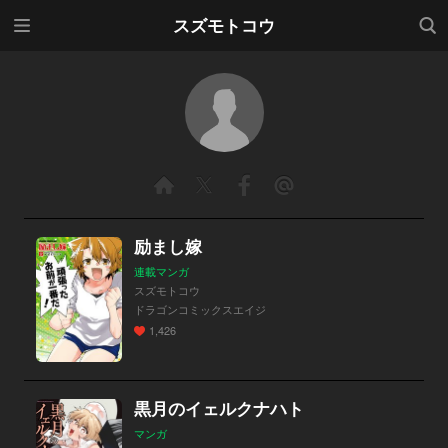
メニ
検索
スズモトコウ
ュー
励まし嫁
連載マンガ
スズモトコウ
ドラゴンコミックスエイジ
1,426
黒月のイェルクナハト
マンガ