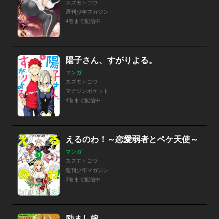
スズモトコウ
週刊少年マガジン
4巻まで配信中
陽子さん、すがりよる。
マンガ
スズモトコウ
マガジンポケット
4巻まで配信中
えるのわ！～恋愛弱者とペケ天使～
マンガ
スズモトコウ
週刊少年マガジン
3巻まで配信中
励まし嫁