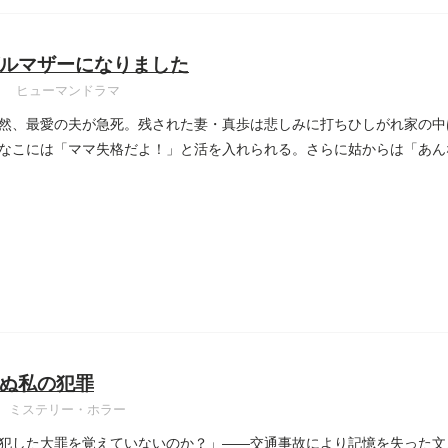
ルマザーになりました
ヒューマンドラマ
然、最愛の夫が急死。残された妻・真歩は悲しみに打ちひしがれ家の中
なこには「ママ失格だよ！」と活を入れられる。さらに姑からは「あん
..
ぬ私の犯罪
ミステリー・ホラー
犯した大罪を覚えていないのか？」――交通事故により記憶を失った文