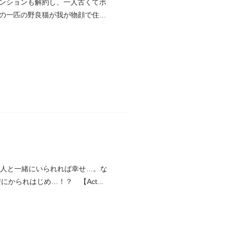
ンションも解約し、一人古くてボ
の一匹の野良猫が我が物顔で住み
な人と一緒にいられれば幸せ…。な
られはじめ…！？ 【Act...