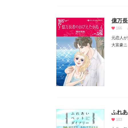
億万長
166
元恋人が
大富豪ニ
ことしか.
ふれあ
103