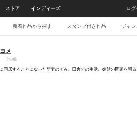
ストア
インディーズ
ログ
新着作品から探す
スタンプ付き作品
ジャン
ヨメ
その他
に同居することになった新妻のぞみ。田舎での生活、嫁姑の問題を明る