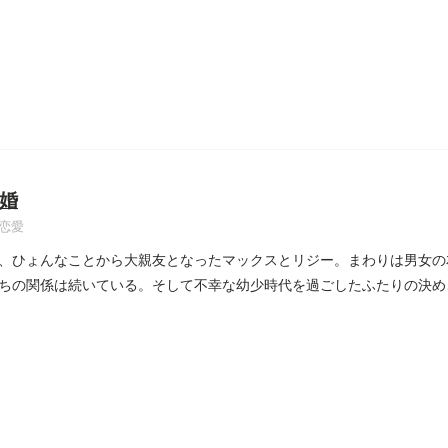
婚
恋愛
、ひょんなことから大親友となったマックスとリジー。まわりは男女の
ちの関係は続いている。そして不幸な幼少時代を過ごしたふたりの決め
..