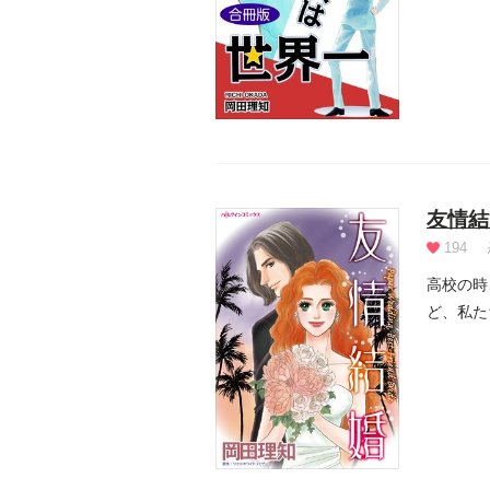
友情結
194
高校の時
ど、私た
い」とい.