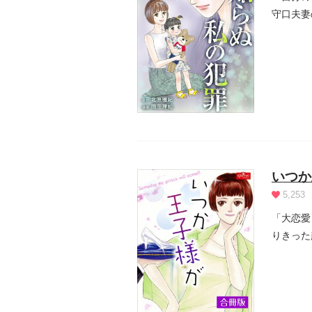
守口夫妻
ラスの男.
いつか
5,253
「大恋愛
りきった
ロの佐代.