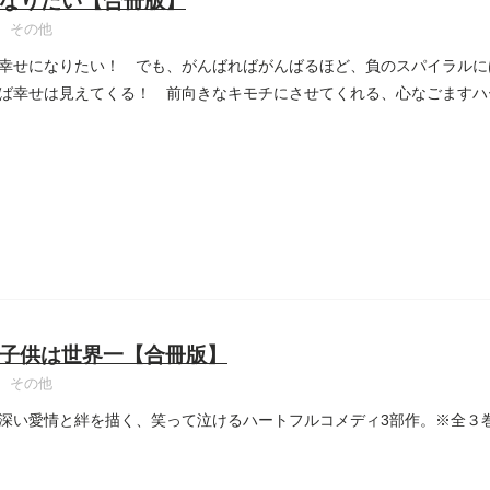
なりたい【合冊版】
その他
幸せになりたい！ でも、がんばればがんばるほど、負のスパイラルに
ば幸せは見えてくる！ 前向きなキモチにさせてくれる、心なごますハ
..
子供は世界一【合冊版】
その他
深い愛情と絆を描く、笑って泣けるハートフルコメディ3部作。※全３