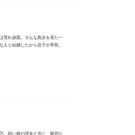
は荒れ放題。そんな真歩を見た一
な人と結婚したから息子が早死に
乃。幼い娘の理央と共に、親切な