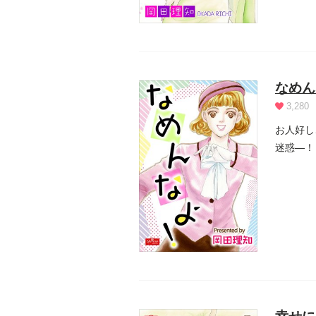
なめん
3,280
お人好し
迷惑―！！「いい人」
お人...