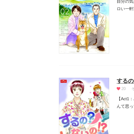
自分の気
ロい一軒
ついてし.
するの
20
【Act
んて思っ