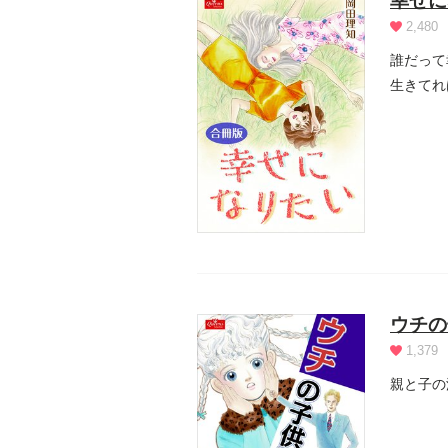
幸せに
2,480
誰だって
生きてれ
全３巻を.
ウチの
1,379
親と子の