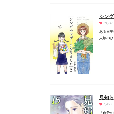
シング
29,743
ある日突
人娘のひ
した！」.
見知ら
7,453
「自分の