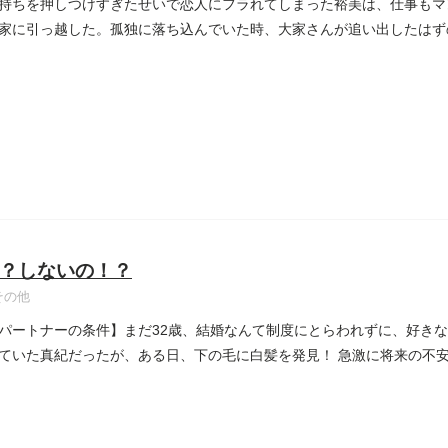
持ちを押しつけすぎたせいで恋人にフラれてしまった裕美は、仕事もマ
家に引っ越した。孤独に落ち込んでいた時、大家さんが追い出したはず
..
？しないの！？
その他
1：パートナーの条件】まだ32歳、結婚なんて制度にとらわれずに、好き
ていた真紀だったが、ある日、下の毛に白髪を発見！ 急激に将来の不安にか