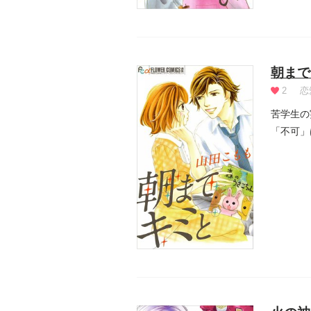
朝まで
2
恋
苦学生の
「不可」
弱っ...