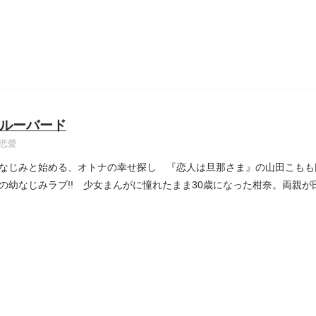
ルーバード
恋愛
なじみと始める、オトナの幸せ探し 『恋人は旦那さま』の山田こもも
の幼なじみラブ!! 少女まんがに憧れたまま30歳になった柑奈。両親が