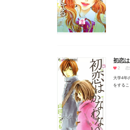
初恋は
2
恋
大学4年
をするこ
も心配...