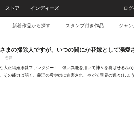
ストア
インディーズ
ログ
新着作品から探す
スタンプ付き作品
ジャン
さまの掃除人ですが、いつの間にか花嫁として溺愛
恋愛
な大正結婚溺愛ファンタジー！ 強い異能を用いて神々を喜ばせる巫(か
、その能力は弱く、義理の母や姉に迫害され、やがて異界の猩々(しょう