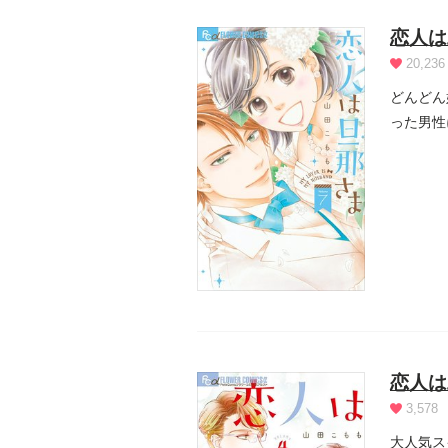
恋人は
20,236
どんどん
った男性
にあ...
恋人は
3,578
大人気ス