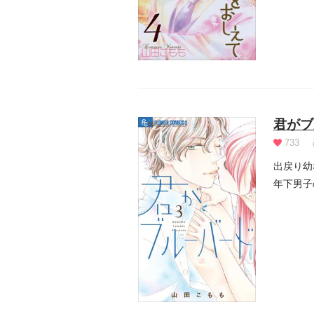
君がブ
733
出戻り幼
年下男子
に...