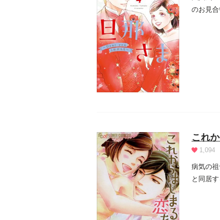
のお見合
中...
これか
1,094
病気の祖
と同居す
り…。極.