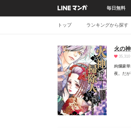
毎日無料
トップ
ランキングから探す
火の神
35,310
絢爛豪華
夜。だが
売...