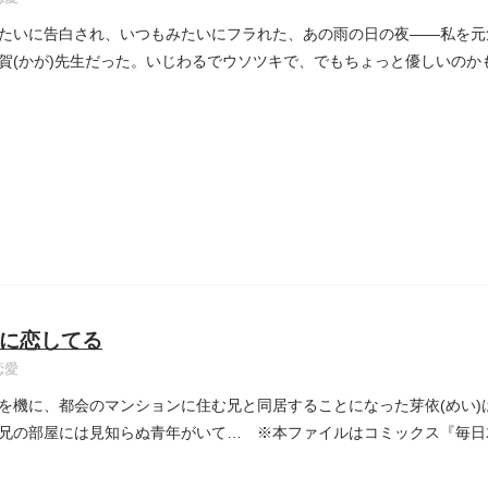
たいに告白され、いつもみたいにフラれた、あの雨の日の夜――私を元
賀(かが)先生だった。いじわるでウソツキで、でもちょっと優しいのか
に恋してる
恋愛
を機に、都会のマンションに住む兄と同居することになった芽依(めい)
兄の部屋には見知らぬ青年がいて… ※本ファイルはコミックス『毎日