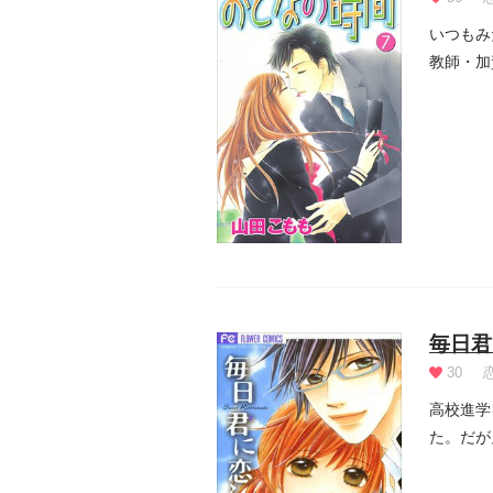
いつもみ
教師・加
いく...
毎日君
30
高校進学
た。だが
複購...