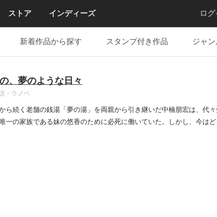
ストア
インディーズ
ログ
新着作品から探す
スタンプ付き作品
ジャン
の、夢のような日々
説・ラノベ
から続く老舗の銭湯「夢の湯」を両親から引き継いだ中楠朋宏は、代々
唯一の家族である妹の悠香のために必死に働いていた。しかし、今はど
..