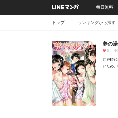
毎日無料
トップ
ランキングから探す
夢の湯
0
小
江戸時代
いため、
赤字。や.