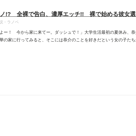
ノ!? 全裸で告白、濃厚エッチ!! 裸で始める彼女
説・ラノベ
よー！ 今から家に来てー。ダッシュで！」大学生活最初の夏休み、恭
華の家に行ってみると、そこには恭介のことを好きだという女の子たち
..