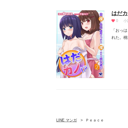
はだカ
0
小
「おっは
れた。桃
袋で覆っ.
LINE マンガ
Ｐｅａｃｅ