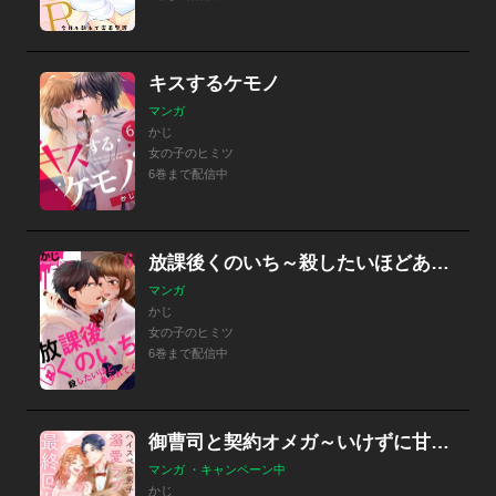
キスするケモノ
マンガ
かじ
女の子のヒミツ
6巻まで配信中
放課後くのいち～殺したいほどあふれてく
マンガ
かじ
女の子のヒミツ
6巻まで配信中
御曹司と契約オメガ～いけずに甘く噛まれたい～［ｃｏｍｉｃ ｔｉｎｔ］ 分冊版
マンガ ・キャンペーン中
かじ