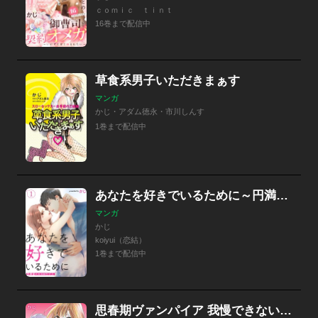
ｃｏｍｉｃ ｔｉｎｔ
16巻まで配信中
草食系男子いただきまぁす
マンガ
かじ・アダム徳永・市川しんす
1巻まで配信中
あなたを好きでいるために～円満堂のココロサプリ～
マンガ
かじ
koiyui（恋結）
1巻まで配信中
思春期ヴァンパイア 我慢できない…