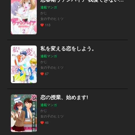
連載マンガ
かじ
女の子のヒミツ
113
私を変える恋をしよう。
連載マンガ
かじ
女の子のヒミツ
67
恋の授業、始めます!
連載マンガ
かじ
女の子のヒミツ
46