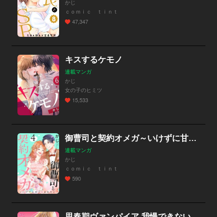
かじ
ｃｏｍｉｃ ｔｉｎｔ
47,347
キスするケモノ
連載マンガ
かじ
女の子のヒミツ
15,533
御曹司と契約オメガ～いけずに甘く噛まれたい～
連載マンガ
かじ
ｃｏｍｉｃ ｔｉｎｔ
590
思春期ヴァンパイア 我慢できない…