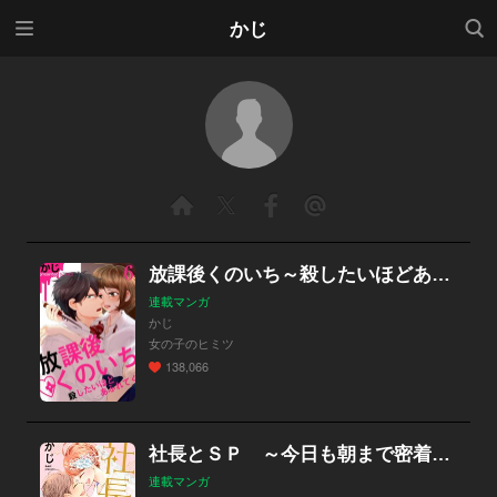
メニ
検索
かじ
ュー
放課後くのいち～殺したいほどあふれてく
連載マンガ
かじ
女の子のヒミツ
138,066
社長とＳＰ ～今日も朝まで密着警護～［ｃｏｍｉｃ ｔｉｎｔ］
連載マンガ