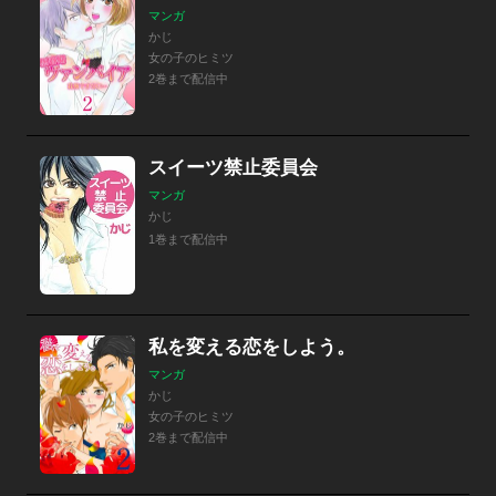
マンガ
かじ
女の子のヒミツ
2巻まで配信中
スイーツ禁止委員会
マンガ
かじ
1巻まで配信中
私を変える恋をしよう。
マンガ
かじ
女の子のヒミツ
2巻まで配信中