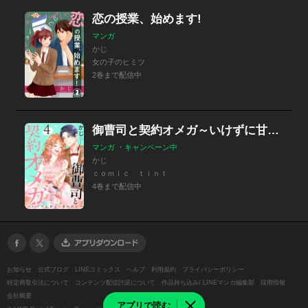
恋の授業、始めます!
マンガ
かじ
女の子のヒミツ
2巻まで配信中
御曹司と契約オメガ～いけずに甘く噛まれたい～
マンガ ・キャンペーン中
かじ
ｃｏｍｉｃ ｔｉｎｔ
4巻まで配信中
お知らせ
公式ブログ
LINEコミックス
ヘルプ
利用規約
プライバシーポリシー
特定商取引法について
コンテンツ配信許諾について
作品持ち込み/ LINEマンガ編集部
採用情報
会社概要
アプリで読む