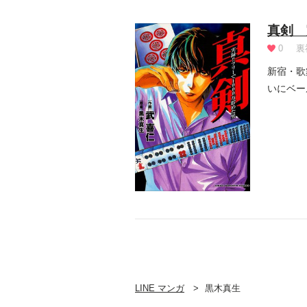
真剣 
0
裏
新宿・歌
いにベール
LINE マンガ
黒木真生