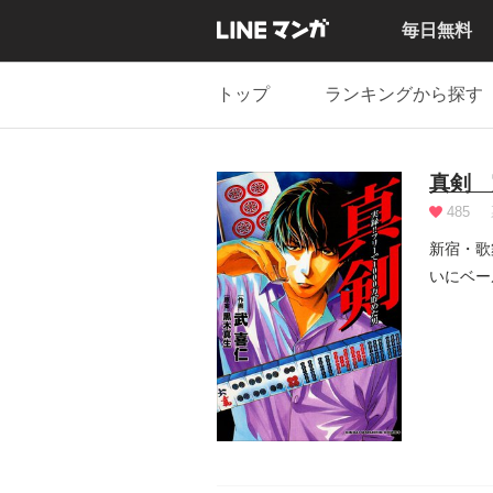
毎日無料
トップ
ランキングから探す
真剣 
485
新宿・歌
いにベール