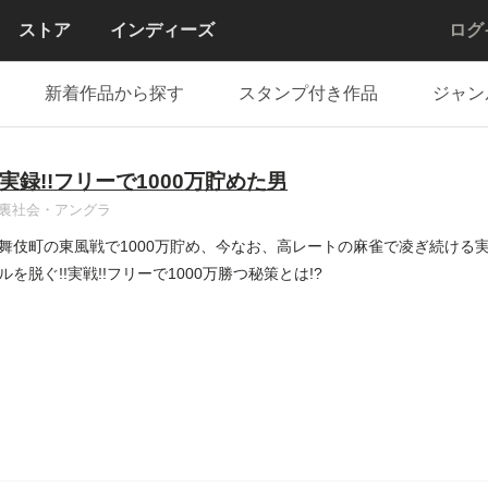
ストア
インディーズ
ログ
新着作品から探す
スタンプ付き作品
ジャン
実録!!フリーで1000万貯めた男
裏社会・アングラ
舞伎町の東風戦で1000万貯め、今なお、高レートの麻雀で凌ぎ続ける
を脱ぐ!!実戦!!フリーで1000万勝つ秘策とは!?