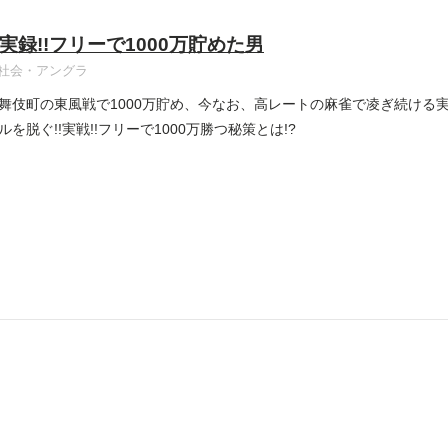
実録!!フリーで1000万貯めた男
社会・アングラ
舞伎町の東風戦で1000万貯め、今なお、高レートの麻雀で凌ぎ続ける
を脱ぐ!!実戦!!フリーで1000万勝つ秘策とは!?