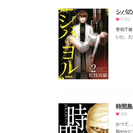
シバの
7,052
警視庁健
いた。だ
を描いた.
時間島
499
かつて、
和やかに