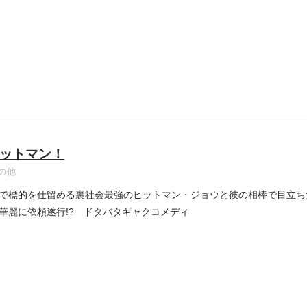
..
ットマン！
の他
で標的を仕留める裏社会最強のヒットマン・ジョウと彼の相棒で目立ち
華麗に依頼遂行!? ドタバタギャクコメディ