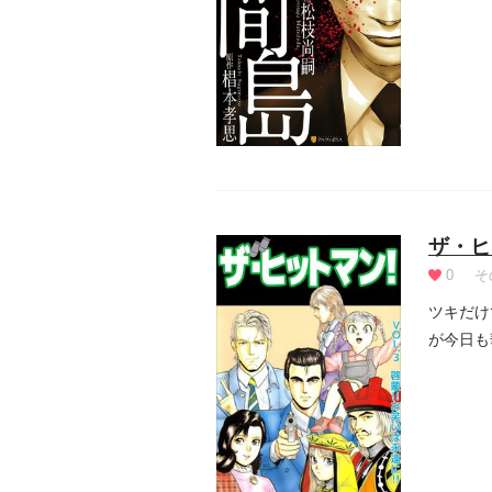
る」とい.
ザ・ヒ
0
そ
ツキだけ
が今日も