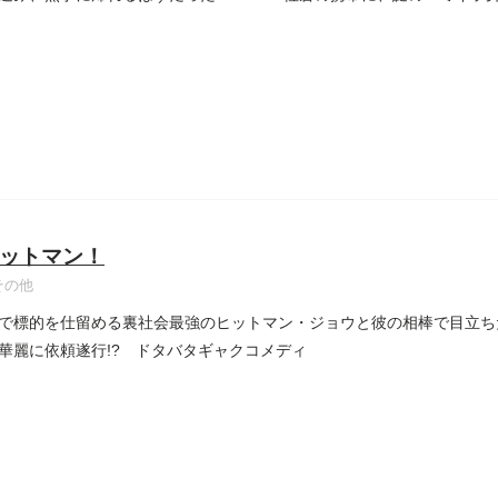
..
ットマン！
その他
で標的を仕留める裏社会最強のヒットマン・ジョウと彼の相棒で目立ち
華麗に依頼遂行!? ドタバタギャクコメディ