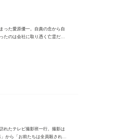
まった愛原優一。自責の念から自
ったのは会社に取り憑く亡霊だっ
訪れたテレビ撮影班一行。撮影は
男」から「お前たちは全員殺され