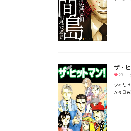
る」とい.
ザ・ヒ
23
ツキだけ
が今日も