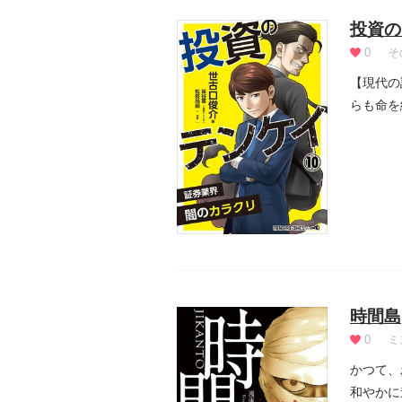
投資の
0
そ
【現代の
らも命を
た！ 記.
時間島
0
ミ
かつて、
和やかに