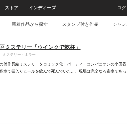
ストア
インディーズ
ログ
新着作品から探す
スタンプ付き作品
ジャン
吾ミステリー「ウインクで乾杯」
ミステリー・ホラー
の傑作長編ミステリーをコミック化！パーティ・コンパニオンの小田香
客室で毒入りビールを飲んで死んでいた…。現場は完全なる密室であっ
...