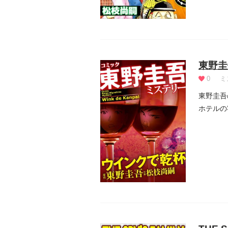
東野圭
0
ミ
東野圭吾
ホテルの
る。しかし