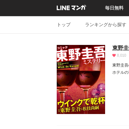
毎日無料
トップ
ランキングから探す
東野圭
8,010
東野圭吾
ホテルの
る。しかし