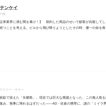
テンケイ
の他
証券業界に潜む闇を暴け！】 契約した商品のせいで顧客が自殺してし
絶つことを考える。ビルから飛び降りようとしたその時、優一の命を救
..
ステリー・ホラー
炭鉱で栄えた「矢郷島」。現在では巨大な廃墟となった、この無人島を
進み、無事に帰れるはずだった――AD・佐倉の携帯に、謎の「ミイラ