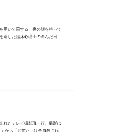
を用いて罰する、裏の顔を持って
を逸した臨床心理士の歪んだ日常
訪れたテレビ撮影班一行。撮影は
男」から「お前たちは全員殺され