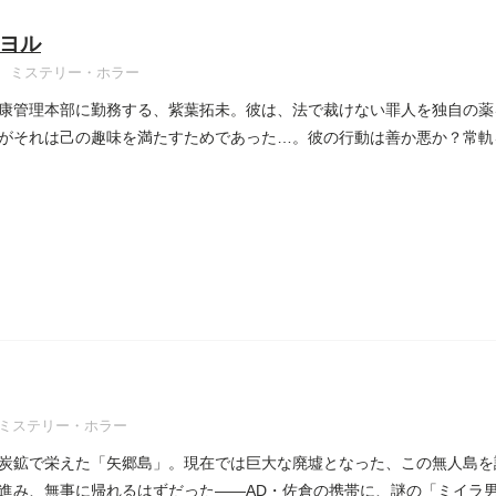
ヨル
ミステリー・ホラー
康管理本部に勤務する、紫葉拓未。彼は、法で裁けない罪人を独自の薬
がそれは己の趣味を満たすためであった…。彼の行動は善か悪か？常軌
..
ミステリー・ホラー
炭鉱で栄えた「矢郷島」。現在では巨大な廃墟となった、この無人島を
進み、無事に帰れるはずだった――AD・佐倉の携帯に、謎の「ミイラ