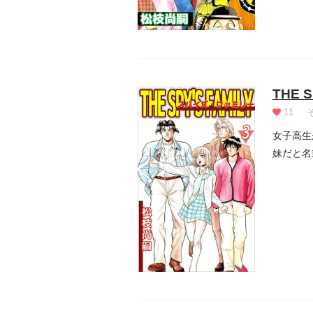
THE S
11
女子高生
妹だと名
の血を引.