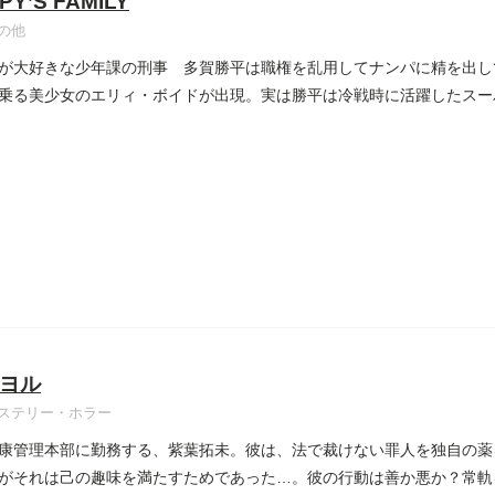
PY’S FAMILY
の他
が大好きな少年課の刑事 多賀勝平は職権を乱用してナンパに精を出し
乗る美少女のエリィ・ボイドが出現。実は勝平は冷戦時に活躍したスー
..
ヨル
ステリー・ホラー
康管理本部に勤務する、紫葉拓未。彼は、法で裁けない罪人を独自の薬
がそれは己の趣味を満たすためであった…。彼の行動は善か悪か？常軌