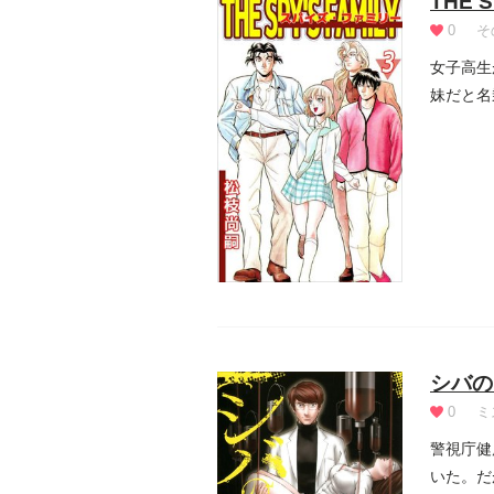
THE S
0
そ
女子高生
妹だと名
の血を引.
シバの
0
ミ
警視庁健
いた。だ