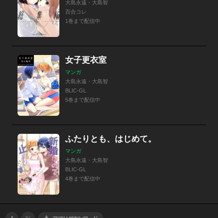
大島永遠・大島智
百合コレ
1巻まで配信中
女子更衣室
マンガ
大島永遠・大島智
BLIC-GL
5巻まで配信中
ふたりとも、はじめて。
マンガ
大島永遠・大島智
BLIC-GL
4巻まで配信中