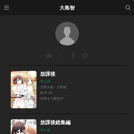
メニ
検索
大島智
ュー
放課後
マンガ
大島永遠・大島智
BLIC-GL
20巻まで配信中
放課後総集編
マンガ