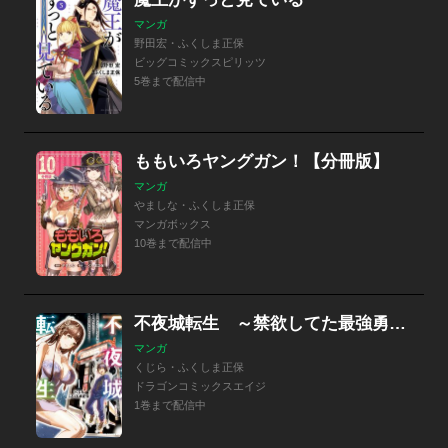
マンガ
野田宏・ふくしま正保
ビッグコミックスピリッツ
5巻まで配信中
ももいろヤングガン！【分冊版】
マンガ
やましな・ふくしま正保
マンガボックス
10巻まで配信中
不夜城転生 ～禁欲してた最強勇者ですが、精なるスキルで悦楽の都を無双します～
マンガ
くじら・ふくしま正保
ドラゴンコミックスエイジ
1巻まで配信中