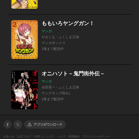
ももいろヤングガン！
マンガ
やましな・ふくしま正保
マンガボックス
2巻まで配信中
オニハソト－鬼門街外伝－
マンガ
永田晃一・ふくしま正保
ヤングキングBULL
1巻まで配信中
お知らせ
公式ブログ
LINEコミックス
ヘルプ
利用規約
プライバシーポリシー