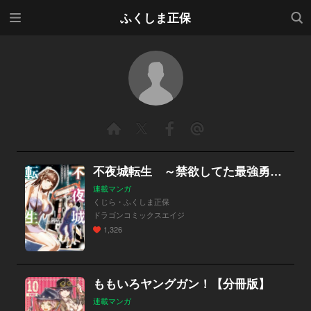
メニ
検索
ふくしま正保
ュー
不夜城転生 ～禁欲してた最強勇者ですが、精なるスキルで悦楽の都を無双します～【分冊版】
連載マンガ
くじら・ふくしま正保
ドラゴンコミックスエイジ
1,326
ももいろヤングガン！【分冊版】
連載マンガ