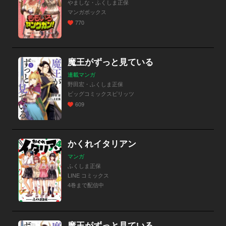
やましな・ふくしま正保
マンガボックス
770
魔王がずっと見ている
連載マンガ
野田宏・ふくしま正保
ビッグコミックスピリッツ
609
かくれイタリアン
マンガ
ふくしま正保
LINE コミックス
4巻まで配信中
魔王がずっと見ている