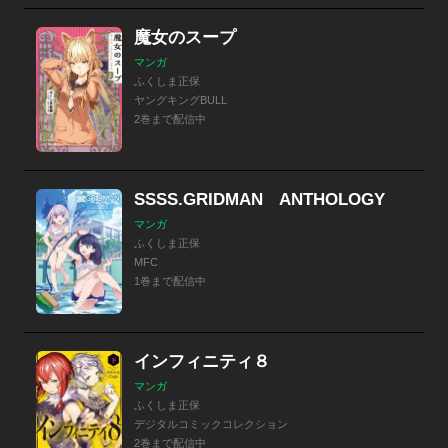
魔女のスープ
マンガ
ふくしま正保
ヤングキングBULL
2巻まで配信中
SSSS.GRIDMAN ANTHOLOGY
マンガ
ふくしま正保
MFC
1巻まで配信中
インフィニティ８
マンガ
ふくしま正保
デジタルコミックコレクション
2巻まで配信中