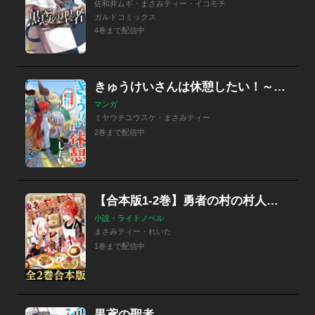
佐和井ムギ・まさみティー・イコモチ
ガルドコミックス
4巻まで配信中
きゅうけいさんは休憩したい！～最強魔族に転生したけど人類の味方です～
マンガ
ミヤウチユウスケ・まさみティー
2巻まで配信中
【合本版1-2巻】勇者の村の村人は魔族の女に懐かれる
小説・ライトノベル
まさみティー・れいた
1巻まで配信中
黒鳶の聖者