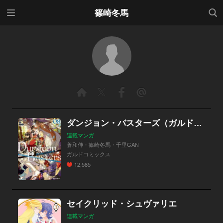
メニ
検索
篠崎冬馬
ュー
ダンジョン・バスターズ（ガルドコミックス）
連載マンガ
蒼和伸・篠崎冬馬・千里GAN
ガルドコミックス
12,585
セイクリッド・シュヴァリエ
連載マンガ