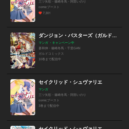
三ツ矢彰・篠崎冬馬・阿部いのり
comicブースト
7,301
ダンジョン・バスターズ（ガルドコミックス）
マンガ ・キャンペーン中
蒼和伸・篠崎冬馬・千里GAN
ガルドコミックス
10巻まで配信中
セイクリッド・シュヴァリエ
マンガ
三ツ矢彰・篠崎冬馬・阿部いのり
comicブースト
3巻まで配信中
セイクリッド・シュヴァリエ