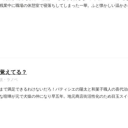
残業中に職場の休憩室で寝落ちしてしまった一華。ふと懐かしい温かさ
覚えてる？
説・ラノベ
まで満足できるわけないだろ！パティシエの陽太と和菓子職人の喜代治
な喧嘩が元で犬猿の仲になり早五年。地元商店街活性化のため目玉スイ
..