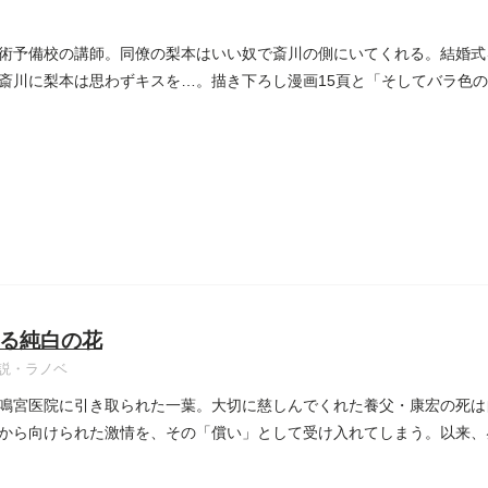
術予備校の講師。同僚の梨本はいい奴で斎川の側にいてくれる。結婚式
斎川に梨本は思わずキスを…。描き下ろし漫画15頁と「そしてバラ色
る純白の花
説・ラノベ
鳴宮医院に引き取られた一葉。大切に慈しんでくれた養父・康宏の死は
から向けられた激情を、その「償い」として受け入れてしまう。以来、
...