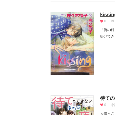
kissin
0
BL
「俺の好
掛けてき
も...
待ての
0
小
人懐っこ