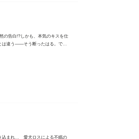
然の告白!?しかも、本気のキスを仕
とは違う――そう断ったはる。で
巻き込まれ… 愛犬ロスによる不眠の