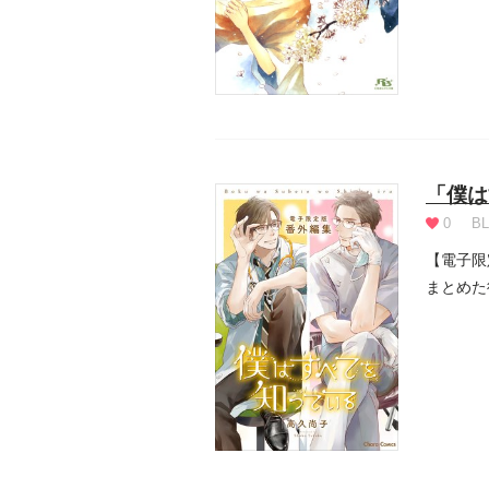
「僕は
0
BL
【電子限
まとめた
金沢...