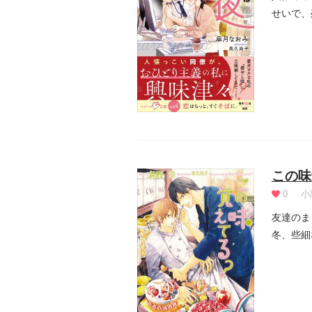
せいで、
は...
この味
0
小
友達のま
冬、些細
なんとあ.