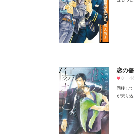
加...
恋の傷
0
小
同棲して
が乗り込
り狂う橋.