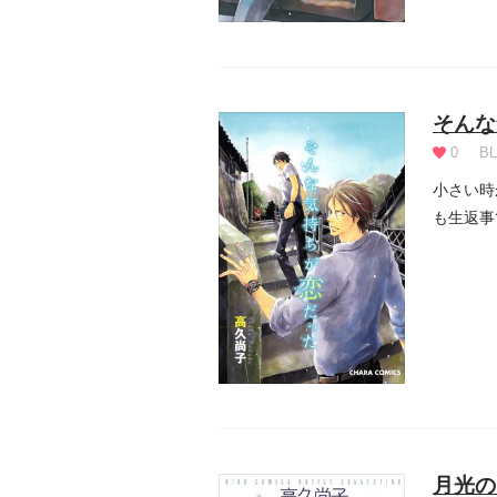
そんな
0
BL
小さい時
も生返事
ほ）は...
月光の