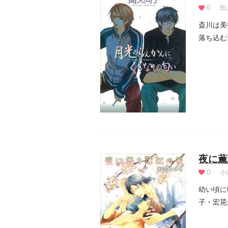
0
BL
斎川は美
落ち込む
夜に薫
0
小
幼い頃に
子・宏晃
と宏晃に抱