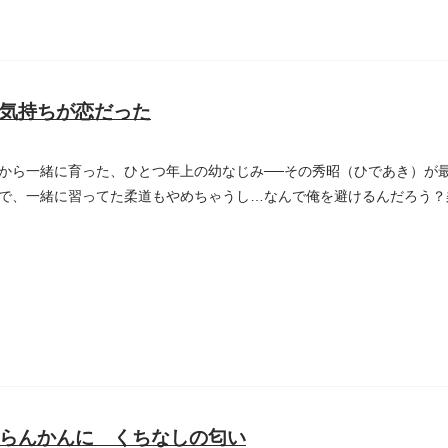
気持ちが恋だった
から一緒に育った、ひとつ年上の幼なじみ──その秀昭（ひであき）が
で、一緒に習ってた柔道もやめちゃうし…なんで俺を避けるんだろう？
らんかんに くちなしの匂い