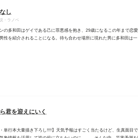
なし
説・ラノベ
ンの多和田はゲイである己に罪悪感を抱き、29歳になるこの年まで恋
男性を紹介されることになる。待ち合わせ場所に現れた男に多和田は一
..
ら君を迎えにいく
・単行本大量描き下ろし!!!!】天気予報はすごく当たるけど、生真面目
気象情報を活用して皆の役に立ちたいのに……。そんな中、災害予測を