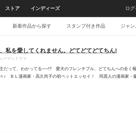
ストア
インディーズ
ログ
新着作品から探す
スタンプ付き作品
ジャン
、私を愛してくれません。どてどてどてちん!
ューマンドラマ
主だって、わかってる──!? 愛犬のフレンチブル、どてちんへの全く
々♪ ＢＬ漫画家・高久尚子の初ペットエッセイ！ 同居人の漫画家・藤