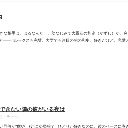
g
きな相手は、はるなんだ」。幼なじみで大親友の和史（かずし）が、突
た――!!ルックスも完璧、大学でも注目の的の和史。好きだけど、恋愛
できない隣の彼がいる夜は
説・ラノベ
い同僚が“癒やし役”に立候補!? ひとりが好きなのに、彼のペースに