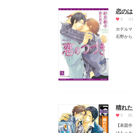
恋のは
0
小
ホテルマ
石野から
人。来ら.
晴れた
0
BL
【表題作
はもっと