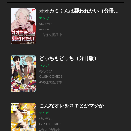
オオカミくんは襲われたい（分冊版）
マンガ
柊のぞむ
amuse
17巻まで配信中
どっちもどっち（分冊版）
マンガ
柊のぞむ
GUSH COMICS
45巻まで配信中
こんなオレをスキとかマジか
マンガ
柊のぞむ
GUSH COMICS
1巻まで配信中