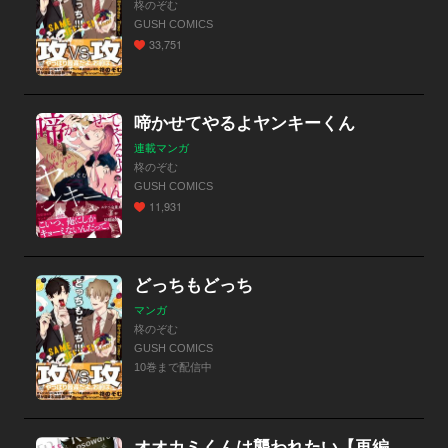
柊のぞむ
GUSH COMICS
33,751
啼かせてやるよヤンキーくん
連載マンガ
柊のぞむ
GUSH COMICS
11,931
どっちもどっち
マンガ
柊のぞむ
GUSH COMICS
10巻まで配信中
オオカミくんは襲われたい【再編集版】