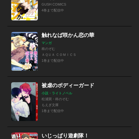
GUSH COMICS
4巻まで配信中
触れなば咲かん恋の華
マンガ
柊のぞむ
ＡＱＵＡ ＣＯＭＩＣＳ
1巻まで配信中
被虐のボディーガード
小説・ライトノベル
松浦巽・柊のぞむ
もえぎ文庫
1巻まで配信中
いじっぱり遊劇隊！