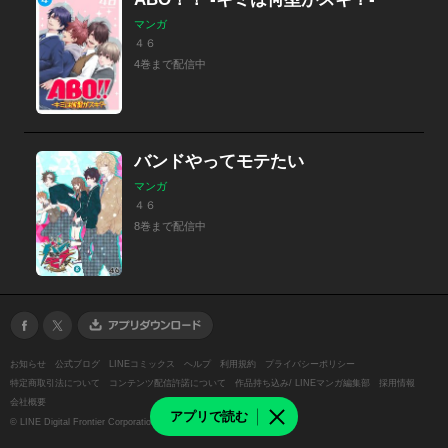
マンガ
４６
4巻まで配信中
バンドやってモテたい
マンガ
４６
8巻まで配信中
お知らせ
公式ブログ
LINEコミックス
ヘルプ
利用規約
プライバシーポリシー
特定商取引法について
コンテンツ配信許諾について
作品持ち込み/ LINEマンガ編集部
採用情報
会社概要
アプリで読む
©
LINE Digital Frontier Corporation