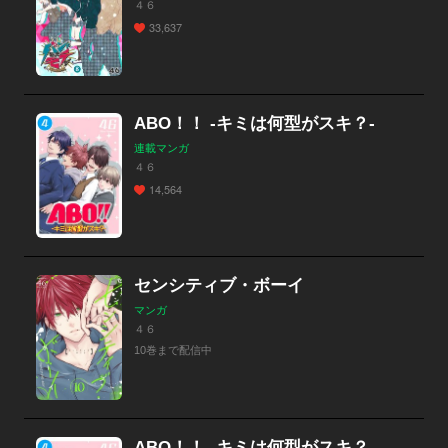
４６
33,637
ABO！！ -キミは何型がスキ？-
連載マンガ
４６
14,564
センシティブ・ボーイ
マンガ
４６
10巻まで配信中
ABO！！ -キミは何型がスキ？-