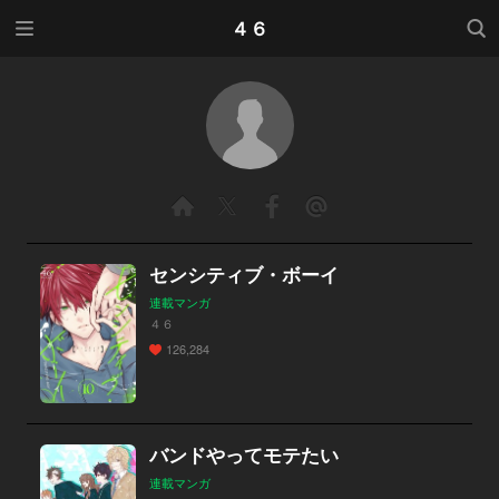
メニ
検索
４６
ュー
センシティブ・ボーイ
連載マンガ
４６
126,284
バンドやってモテたい
連載マンガ