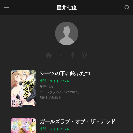
メニ
検索
星井七億
ュー
シーツの下に銃ふたつ
小説・ライトノベル
星井七億
コミックノベル「yomuco」
5巻まで配信中
ガールズラブ・オブ・ザ・デッド
小説・ライトノベル