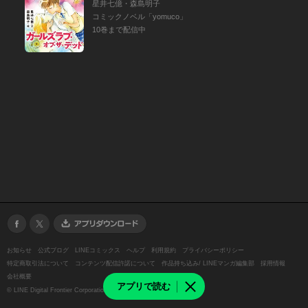
星井七億・森島明子
コミックノベル「yomuco」
10巻まで配信中
お知らせ
公式ブログ
LINEコミックス
ヘルプ
利用規約
プライバシーポリシー
特定商取引法について
コンテンツ配信許諾について
作品持ち込み/ LINEマンガ編集部
採用情報
会社概要
アプリで読む
©
LINE Digital Frontier Corporation