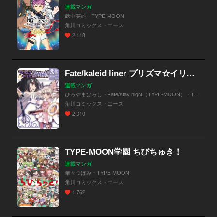
連載マンガ
武中英雄・TYPE-MOON
角川コミックス・エース
2,118
Fate/kaleid liner プリズマ☆イリヤ ツヴァイ！
連載マンガ
ひろやまひろし・Fate/stay night（TYPE-MOON）・TYPE-MOON
角川コミックス・エース
2,010
TYPE-MOON学園 ちびちゅき！
連載マンガ
華々つぼみ・TYPE-MOON
角川コミックス・エース
1,762