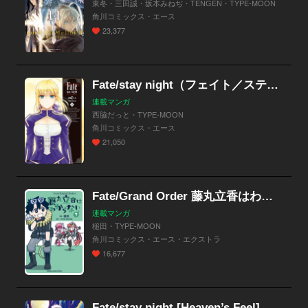
東冬・三田誠・坂本みねぢ・TENGEN・TYPE-MOON
角川コミックス・エース
23,377
Fate/stay night（フェイト／ステイナイト）
連載マンガ
西脇だっと・TYPE-MOON
角川コミックス・エース
21,050
Fate/Grand Order 藤丸立香はわからない
連載マンガ
槌田・TYPE-MOON
角川コミックス・エース・エクストラ
16,677
Fate/stay night [Heaven’s Feel]