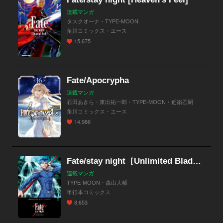
連載マンガ
タスクオーナ・TYPE-MOON
角川コミックス・エース
15,675
Fate/Apocrypha
連載マンガ
石田あきら・東出祐一郎・TYPE-MOON・近衛乙嗣
角川コミックス・エース
14,986
Fate/stay night［Unlimited Blade Works］【分冊版】
連載マンガ
TYPE-MOON・森山大輔
単行本コミックス
8,653