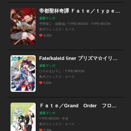
帝都聖杯奇譚 Ｆａｔｅ／ｔｙｐｅ Ｒｅｄｌｉｎｅ【分冊版】
連載マンガ
平野稜二・経験値／TYPE-MOON・TYPE-MOON
角川コミックス・エース
8,353
Fate/kaleid liner プリズマ☆イリヤ ドライ!!
連載マンガ
ひろやまひろし・TYPE-MOON
角川コミックス・エース
5,634
Ｆａｔｅ／Grand Order フロムロストベルト
連載マンガ
TYPE-MOON・中谷
角川コミックス・エース
5,394