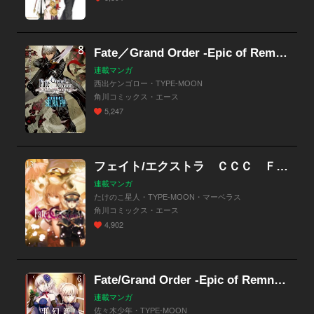
Fate／Grand Order ‐Epic of Remnant- 亜種特異点EX 深海電脳楽土 SE．RA．PH
連載マンガ
西出ケンゴロー・TYPE-MOON
角川コミックス・エース
5,247
フェイト/エクストラ ＣＣＣ ＦｏｘＴａｉｌ
連載マンガ
たけのこ星人・TYPE-MOON・マーベラス
角川コミックス・エース
4,902
Fate/Grand Order -Epic of Remnant- 亜種特異点Ｉ 悪性隔絶魔境 新宿 新宿幻霊事件
連載マンガ
佐々木少年・TYPE-MOON