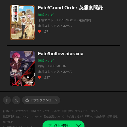
Fate/Grand Order 英霊食聞録
連載マンガ
十駒マコト・TYPE-MOON・遠藤雅司
角川コミックス・エース
1,371
Fate/hollow ataraxia
連載マンガ
雌鳥・TYPE-MOON
角川コミックス・エース
1,297
お知らせ
公式ブログ
LINEコミックス
ヘルプ
利用規約
プライバシーポリシー
特定商取引法について
コンテンツ配信許諾について
作品持ち込み/ LINEマンガ編集部
採用情報
会社概要
アプリで読む