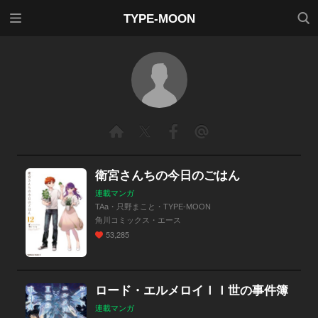
メニ
検索
TYPE-MOON
ュー
衛宮さんちの今日のごはん
連載マンガ
TAa・只野まこと・TYPE-MOON
角川コミックス・エース
53,285
ロード・エルメロイＩＩ世の事件簿
連載マンガ