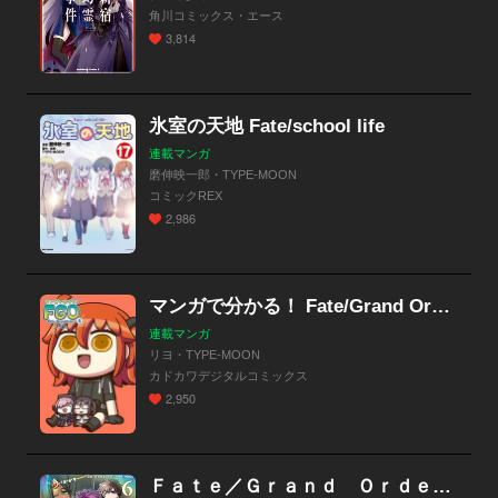
角川コミックス・エース
3,814
氷室の天地 Fate/school life
連載マンガ
磨伸映一郎・TYPE-MOON
コミックREX
2,986
マンガで分かる！ Fate/Grand Order
連載マンガ
リヨ・TYPE-MOON
カドカワデジタルコミックス
2,950
Ｆａｔｅ／Ｇｒａｎｄ Ｏｒｄｅｒ ‐Ｅｐｉｃ ｏｆ Ｒｅｍｎａｎｔ‐ 亜種特異点II 伝承地底世界 アガルタ アガルタの女【分冊版】