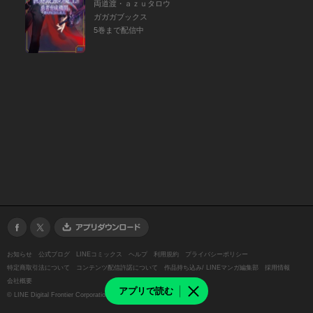
両道渡・ａｚｕタロウ
ガガガブックス
5巻まで配信中
お知らせ
公式ブログ
LINEコミックス
ヘルプ
利用規約
プライバシーポリシー
特定商取引法について
コンテンツ配信許諾について
作品持ち込み/ LINEマンガ編集部
採用情報
会社概要
アプリで読む
©
LINE Digital Frontier Corporation