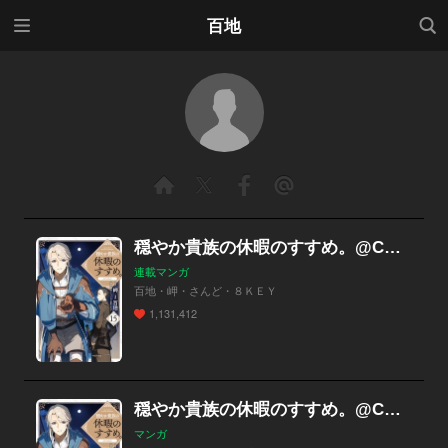
メニ
検索
百地
ュー
穏やか貴族の休暇のすすめ。@COMIC
連載マンガ
百地・岬・さんど・８ＫＥＹ
1,131,412
穏やか貴族の休暇のすすめ。@COMIC
マンガ