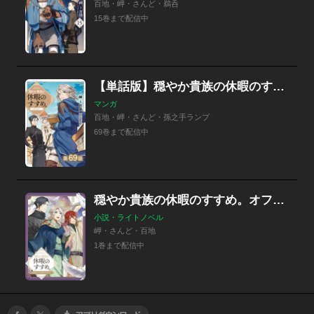
百地・岬・さんど・鵜呑
15巻まで配信中
【単話版】穏やか貴族の休暇のすすめ。@COMIC
マンガ
百地・岬・さんど・孫之手ランプ
69巻まで配信中
穏やか貴族の休暇のすすめ。オフィシャルガイドブック
小説・ライトノベル
岬・さんど・百地
1巻まで配信中