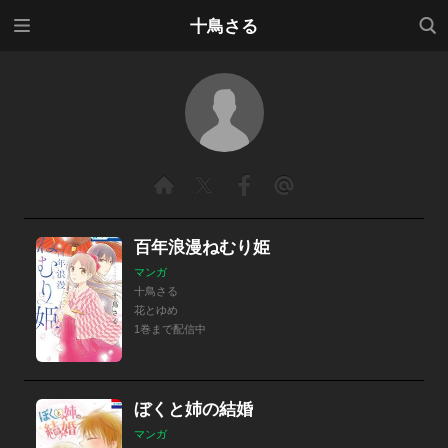
メニ
検索
十鳥さる
ュー
百年浪漫ねむり姫
マンガ
十鳥さる
花とゆめ
1巻まで配信中
ぼくと姉の結婚
マンガ