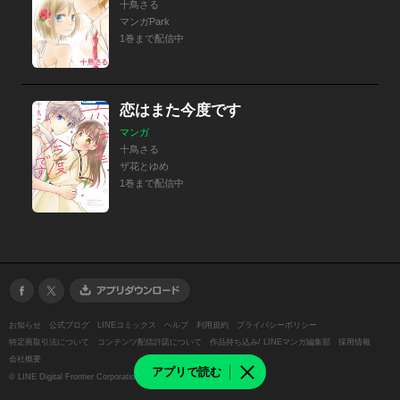
十鳥さる
マンガPark
1巻まで配信中
恋はまた今度です
マンガ
十鳥さる
ザ花とゆめ
1巻まで配信中
お知らせ
公式ブログ
LINEコミックス
ヘルプ
利用規約
プライバシーポリシー
特定商取引法について
コンテンツ配信許諾について
作品持ち込み/ LINEマンガ編集部
採用情報
会社概要
アプリで読む
©
LINE Digital Frontier Corporation