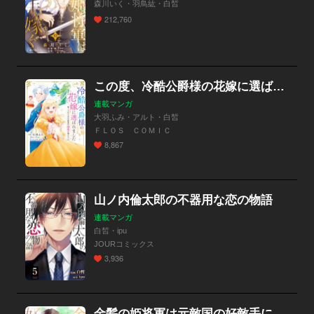
森川いく・羽鳥紘・白皙
212,760
この度、冷酷公爵様の花嫁に選ばれました 捨てられ王女の旦那様は溺愛が隠せない!?【分冊版】
連載マンガ
大羽ふみ・アルト・白皙
ＦＬＯＳ ＣＯＭＩＣ
8,867
山ノ内倫太郎の不器用な恋の物語
連載マンガ
白皙・ipu
JOURコミックス
3,936
金髪の姫将軍は元敵国の好敵手に嫁ぐ