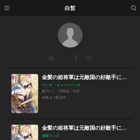
メニ
検索
白皙
ュー
金髪の姫将軍は元敵国の好敵手に嫁ぐ 単話版
マンガ ・キャンペーン中
森川いく・羽鳥紘・白皙
48巻まで配信中
金髪の姫将軍は元敵国の好敵手に嫁ぐ 単話版
連載マンガ