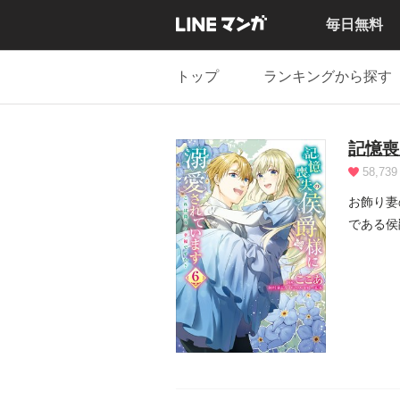
毎日無料
トップ
ランキングから探す
記憶喪
58,739
お飾り妻
である侯
にな...