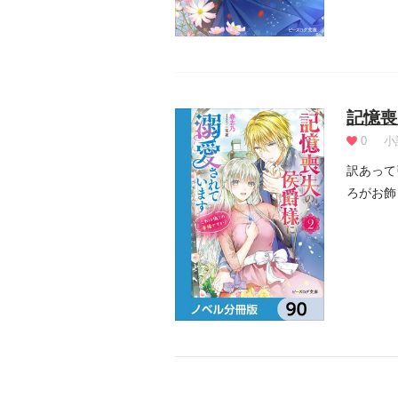
記憶喪
0
小
訳あって
ろがお飾
せか...