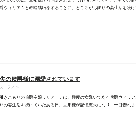
のハズなのに、旦那様から溺愛されまくり!?わけあって引きこもりの
爵ウィリアムと政略結婚をすることに。ところがお飾りの妻生活を続け
失の侯爵様に溺愛されています
説・ラノベ
引きこもりの伯爵令嬢リリアーナは、極度の女嫌いである侯爵ウィリア
りの妻生活を続けていたある日、旦那様が記憶喪失になり、一目惚れさ