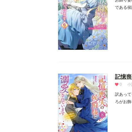
お飾り妻
である侯
にな...
記憶喪
0
小
訳あって
ろがお飾
せか...