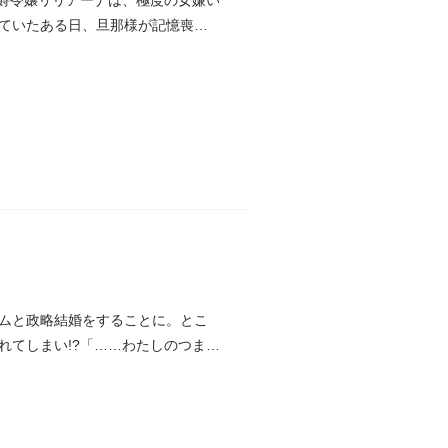
伯爵令嬢リリアーナは、極度の女嫌い
ていたある日、旦那様が記憶喪失
ムと政略結婚をすることに。とこ
れてしまい!?「……わたしのつま、