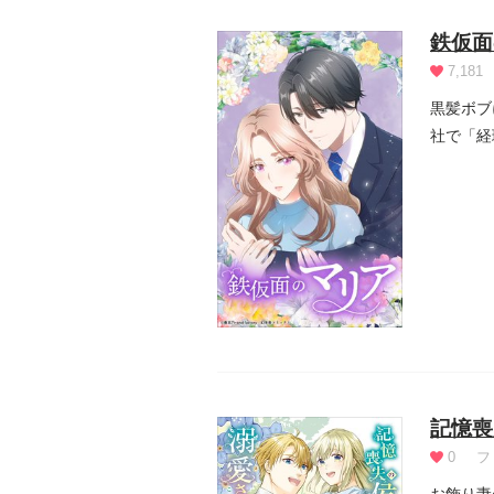
鉄仮面
7,181
黒髪ボブ
社で「経
の王子...
記憶喪
0
フ