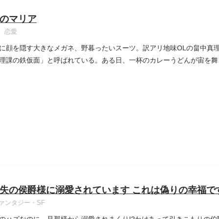
のマリア
恋愛
に顔を隠す大きなメガネ、野暮ったいスーツ。訳アリ地味OLの畠中真
理課の鉄仮面」と呼ばれている。ある日、一杯のカレーうどんが宙を舞
失の侯爵様に溺愛されています これは偽りの幸福で
ァンタジー・SF