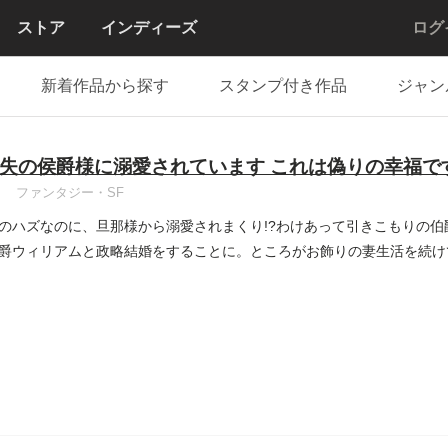
ストア
インディーズ
ログ
新着作品から探す
スタンプ付き作品
ジャン
失の侯爵様に溺愛されています これは偽りの幸福で
ファンタジー・SF
のハズなのに、旦那様から溺愛されまくり!?わけあって引きこもりの
爵ウィリアムと政略結婚をすることに。ところがお飾りの妻生活を続け