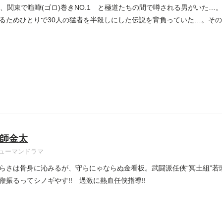
前、関東で喧嘩(ゴロ)巻きNO.1 と極道たちの間で噂される男がいた
るためひとりで30人の猛者を半殺しにした伝説を背負っていた…。その男の
師金太
ューマンドラマ
らさは骨身に沁みるが、守らにゃならぬ金看板。武闘派任侠“冥土組”若
鞭振るってシノギやす!! 過激に熱血任侠指導!!