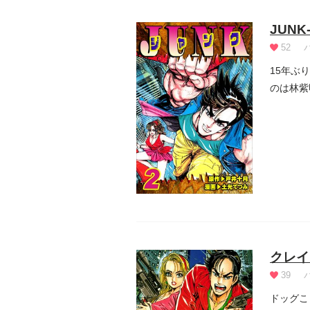
JUNK
52
15年ぶ
のは林紫
林...
クレイ
39
ドッグこ