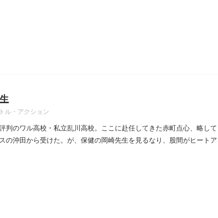
生
トル・アクション
評判のワル高校・私立乱川高校。ここに赴任してきた赤町点心、略して
スの沖田から受けた。が、保健の岡崎先生を見るなり、股間がヒートア
..