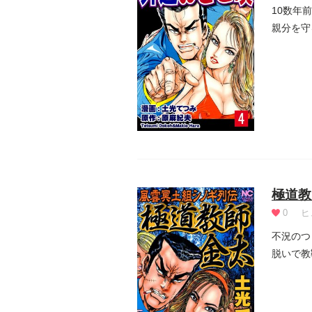
10数年
親分を守
極道教
0
ヒ
不況のつ
脱いで教