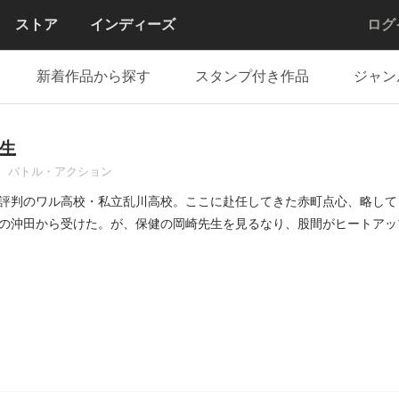
ストア
インディーズ
ログ
新着作品から探す
スタンプ付き作品
ジャン
生
バトル・アクション
評判のワル高校・私立乱川高校。ここに赴任してきた赤町点心、略して
の沖田から受けた。が、保健の岡崎先生を見るなり、股間がヒートアッ