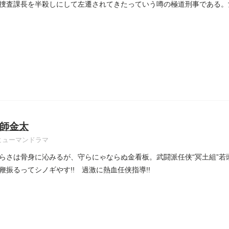
捜査課長を半殺しにして左遷されてきたっていう噂の極道刑事である。
..
師金太
ヒューマンドラマ
らさは骨身に沁みるが、守らにゃならぬ金看板。武闘派任侠“冥土組”若
鞭振るってシノギやす!! 過激に熱血任侠指導!!