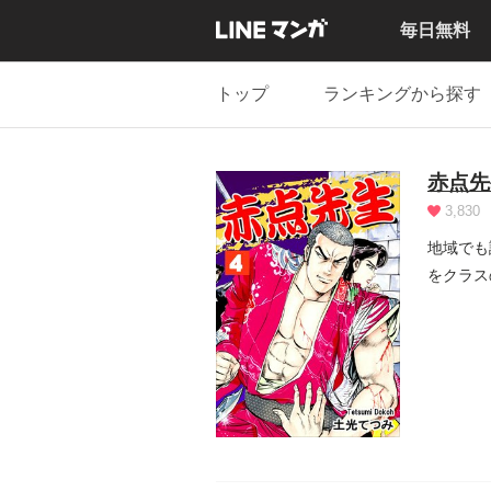
毎日無料
トップ
ランキングから探す
赤点先
3,830
地域でも
をクラス
《年...