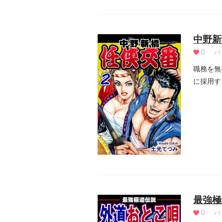
中野新
0
バ
職務を無
に採用す
武闘派...
最強極
0
バ