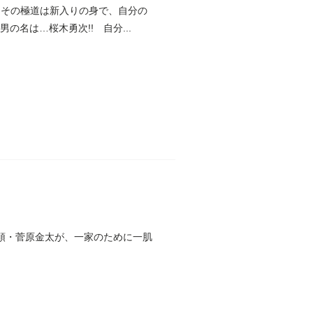
…。その極道は新入りの身で、自分の
名は…桜木勇次!! 自分...
頭・菅原金太が、一家のために一肌