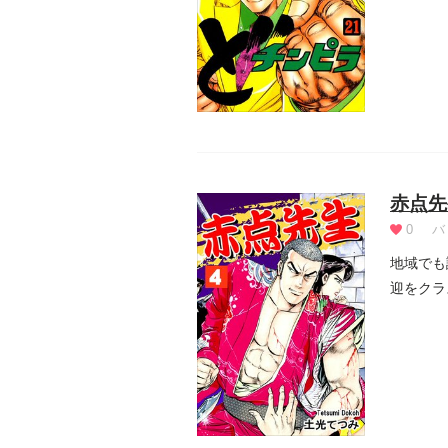
赤点先
0
バ
地域でも
迎をクラ
去年《年.