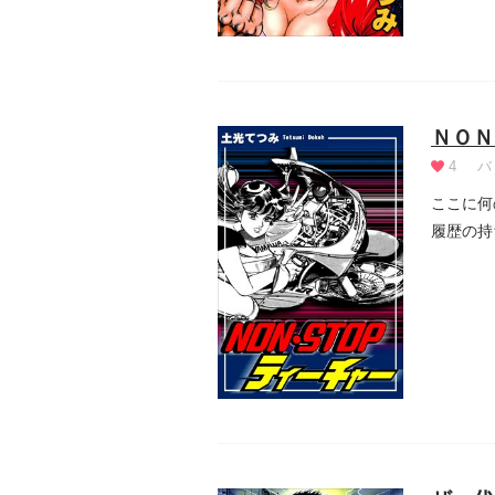
ＮＯＮ
4
バ
ここに何
履歴の持
は...