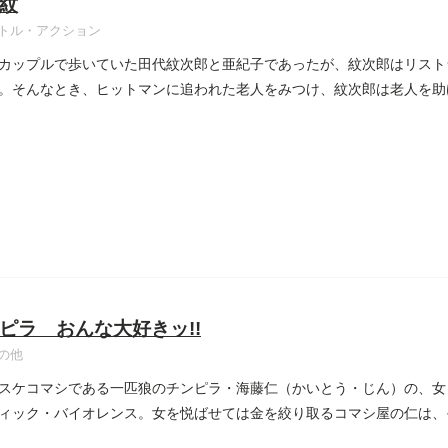
紋
トル・アクション
カップルで歩いていた田代紋次郎と亜紀子であったが、紋次郎はリスト
。そんなとき、ヒットマンに追われた老人をみつけ、紋次郎は老人を助
ピラ おんな大好きッ!!
の他
スケコマシである一匹狼のチンピラ・海藤仁（かいとう・じん）の、女
ィック・バイオレンス。女を悦ばせては金を絞り取るコマシ屋の仁は、
...