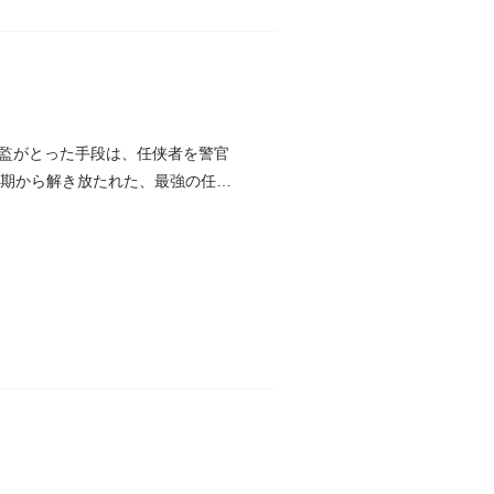
監がとった手段は、任侠者を警官
刑期から解き放たれた、最強の任侠