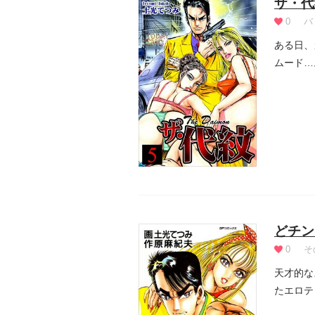
ザ・代
0
バ
ある日、
ムード…
体30、...
どチン
0
そ
天才的な
たエロテ
（しば）か