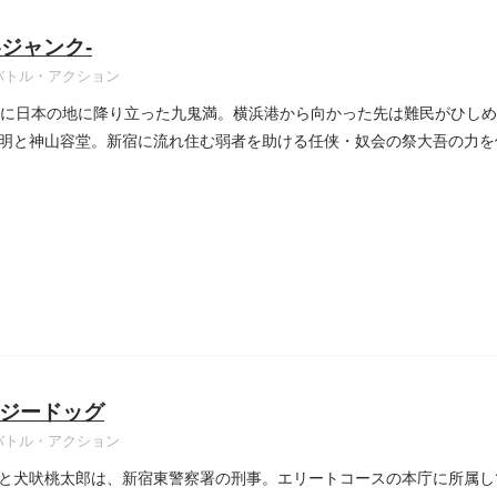
-ジャンク-
バトル・アクション
りに日本の地に降り立った九鬼満。横浜港から向かった先は難民がひしめ
明と神山容堂。新宿に流れ住む弱者を助ける任侠・奴会の祭大吾の力を
ジードッグ
バトル・アクション
と犬吠桃太郎は、新宿東警察署の刑事。エリートコースの本庁に所属し