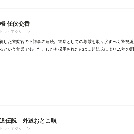
橋 任侠交番
トル・アクション
視した警察官の不祥事の連続。警察としての尊厳を取り戻すべく警視総
るという荒業であった。しかも採用されたのは…超法規により15年の
道伝説 外道おとこ唄
トル・アクション