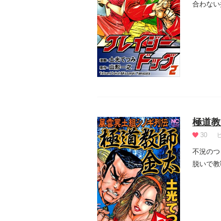
合わない
ヤクザの.
極道教
30
不況のつ
脱いで教