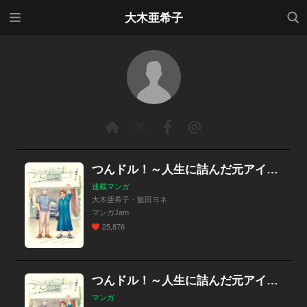
メニ
検索
大木亜希子
ュー
つんドル！～人生に詰んだ元アイドルの事情～
連載マンガ
大木亜希子・飯田ヨネ
マンガJam
25,876
つんドル！～人生に詰んだ元アイドルの事情～
マンガ