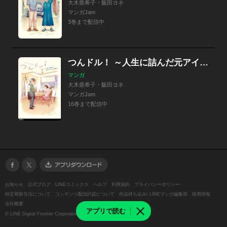
大木亜希子・飯田ヨネ
マンガJam
3巻まで配信中
つんドル！ ～人生に詰んだ元アイドルの事情～【単話】
マンガ
大木亜希子・飯田ヨネ
マンガJam
16巻まで配信中
お知らせ
公式ブログ
LINEコミックス
ヘルプ
利用規約
プライバシーポリシー
特定商取引法について
コンテンツ配信許諾について
作品持ち込み/ LINEマンガ編集部
採用情報
会社概要
アプリで読む
©
LINE Digital Frontier Corporation