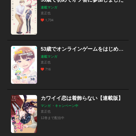
連載マンガ
直正也
1,734
53歳でオンラインゲームをはじめて人生初のオフ会に参加する話【連載版】
連載マンガ
直正也
716
カワイイ恋は着飾らない【連載版】
マンガ ・キャンペーン中
直正也
12巻まで配信中