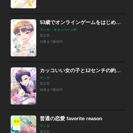
53歳でオンラインゲームをはじめて人生初のオフ会に参加する話【連載版】
マンガ ・キャンペーン中
直正也
10巻まで配信中
カッコいい女の子と12センチの約束【単話版】
マンガ
直正也
66巻まで配信中
普通の恋愛 favorite reason
マンガ
直正也