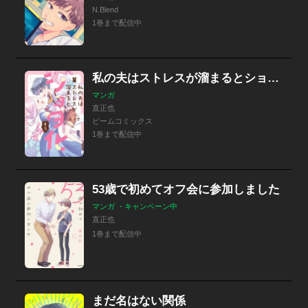
N.Blend
1巻まで配信中
私の夫はストレスが溜まるとショタ化する
マンガ
直正也
ビームコミックス
1巻まで配信中
53歳で初めてオフ会に参加しました
マンガ ・キャンペーン中
直正也
1巻まで配信中
まだ名はない関係