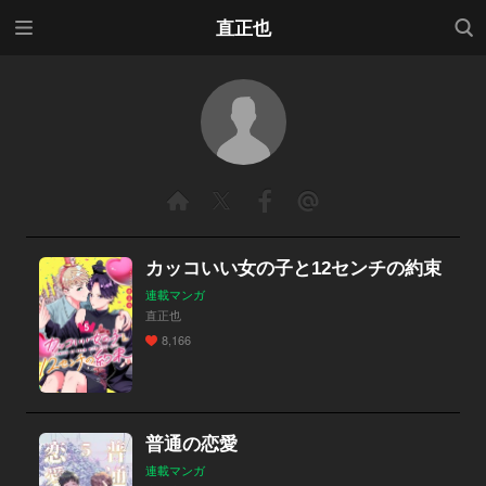
メニ
検索
直正也
ュー
カッコいい女の子と12センチの約束
連載マンガ
直正也
8,166
普通の恋愛
連載マンガ