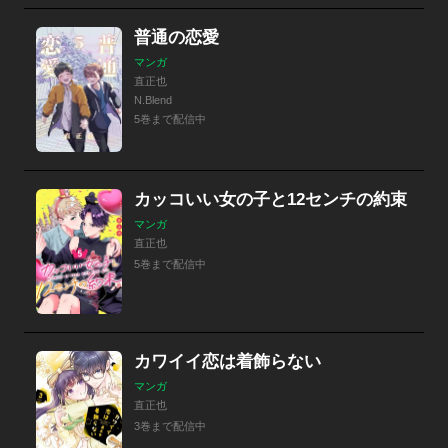
普通の恋愛
マンガ
直正也
N.Blend
5巻まで配信中
カッコいい女の子と12センチの約束
マンガ
直正也
5巻まで配信中
カワイイ恋は着飾らない
マンガ
直正也
3巻まで配信中