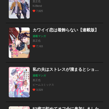
直正也
N.Blend
7,925
カワイイ恋は着飾らない【連載版】
連載マンガ
直正也
7,163
私の夫はストレスが溜まるとショタ化する
連載マンガ
直正也
ビームコミックス
3,529
53歳で初めてオフ会に参加しました