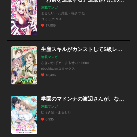
連載マンガ
まるせい・八尾匠・福きつね
コミックREX
17,006
生産スキルがカンストしてS級レアアイテムも作れるけど冒険者アパートの管理人をしています
連載マンガ
さきいかげそ・まるせい・riritto
ebookjapanコミックス
13,496
学園のマドンナの渡辺さんが、なぜか毎週予定を聞いてくる@COMIC
連載マンガ
ゆうき望・まるせい
6,935