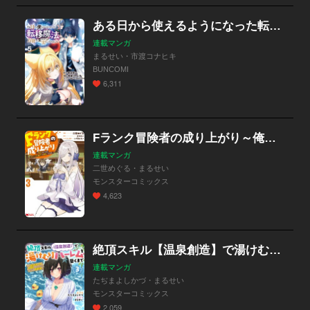
ある日から使えるようになった転移魔法が万能で生きるのが楽しくなりました
連載マンガ
まるせい・市渡コナヒキ
BUNCOMI
6,311
Fランク冒険者の成り上がり～俺だけができる《ステータス操作》で最強へと至る～（コミック）
連載マンガ
二世めぐる・まるせい
モンスターコミックス
4,623
絶頂スキル【温泉創造】で湯けむりハーレムを築くまで～返済が滞ったら即奴隷の異世界転生！赤字旅館再建計画～（コミック）
連載マンガ
たぢまよしかづ・まるせい
モンスターコミックス
2,059