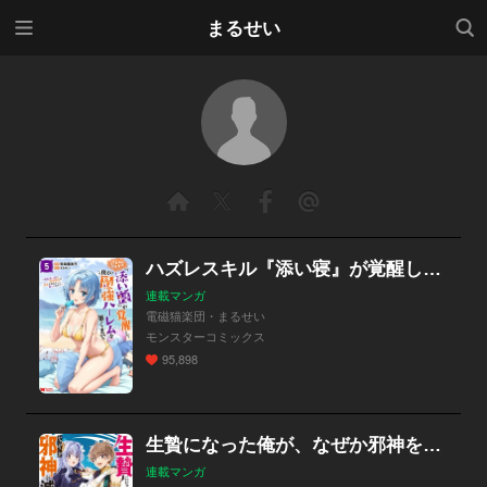
メニ
検索
まるせい
ュー
ハズレスキル『添い寝』が覚醒し、僕が最強ハーレムを築くまで ～密着添い寝で願望解放！？誘惑されまくって困ってます！！～（コミック）
連載マンガ
電磁猫楽団・まるせい
モンスターコミックス
95,898
生贄になった俺が、なぜか邪神を滅ぼしてしまった件（コミック）
連載マンガ