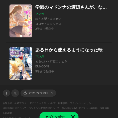
学園のマドンナの渡辺さんが、なぜか毎週予定を聞いてくる@COMIC
マンガ
ゆうき望・まるせい
コロナ・コミックス
2巻まで配信中
ある日から使えるようになった転移魔法が万能で生きるのが楽しくなりました
マンガ
まるせい・市渡コナヒキ
BUNCOMI
5巻まで配信中
お知らせ
公式ブログ
LINEコミックス
ヘルプ
利用規約
プライバシーポリシー
特定商取引法について
コンテンツ配信許諾について
作品持ち込み/ LINEマンガ編集部
採用情報
会社概要
アプリで読む