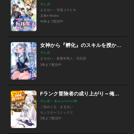
マンガ
まるせい・市渡コナヒキ
文春e-Books
40巻まで配信中
女神から『孵化』のスキルを授かった俺が、なぜか幻獣や神獣を従える最強テイマーになるまで
マンガ
まるせい・春夏冬唯人・珀石碧
3巻まで配信中
Fランク冒険者の成り上がり～俺だけができる《ステータス操作》で最強へと至る～（コミック）
マンガ ・キャンペーン中
二世めぐる・まるせい
モンスターコミックス
3巻まで配信中