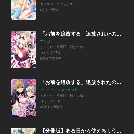
モンスターコミックス
5巻まで配信中
「お前を追放する」追放されたのは俺ではなく無口な魔法少女でした
マンガ
まるせい・八尾匠・福きつね
コミックREX
5巻まで配信中
「お前を追放する」追放されたのは俺ではなく無口な魔法少女でした 【連載版】
マンガ ・キャンペーン中
まるせい・八尾匠・福きつね
コミックREX
33巻まで配信中
【分冊版】ある日から使えるようになった転移魔法が万能で生きるのが楽しくなりました