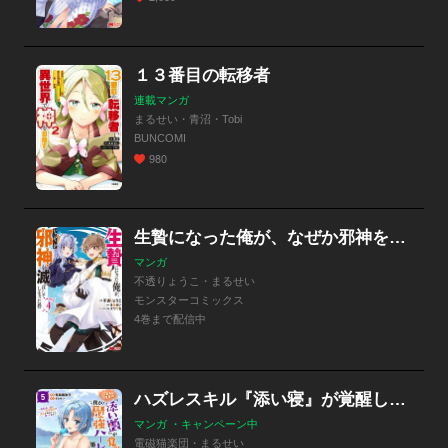
１３番目の転移者
連載マンガ
まるせい・青沼・Tobi
BUNCOMI
980
生贄になった俺が、なぜか邪神を滅ぼしてしまった件（コミック）
マンガ
不透りょうこ・まるせい
モンスターコミックス
4巻まで配信中
ハズレスキル『添い寝』が覚醒し、僕が最強ハーレムを築くまで ～密着添い寝で願望解放！？誘惑されまくって困ってます！！～（コミック）
マンガ ・キャンペーン中
電磁猫楽団・まるせい