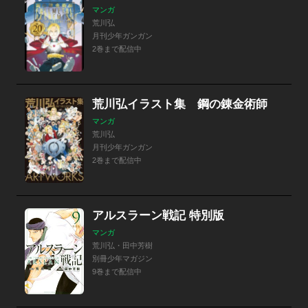
マンガ
荒川弘
月刊少年ガンガン
2巻まで配信中
荒川弘イラスト集 鋼の錬金術師
マンガ
荒川弘
月刊少年ガンガン
2巻まで配信中
アルスラーン戦記 特別版
マンガ
荒川弘・田中芳樹
別冊少年マガジン
9巻まで配信中