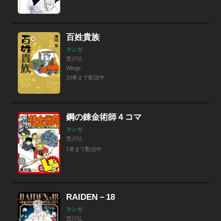
百姓貴族
マンガ
荒川弘
Wings
10巻まで配信中
鋼の錬金術師４コマ
マンガ
荒川弘
1巻まで配信中
RAIDEN－18
マンガ
荒川弘