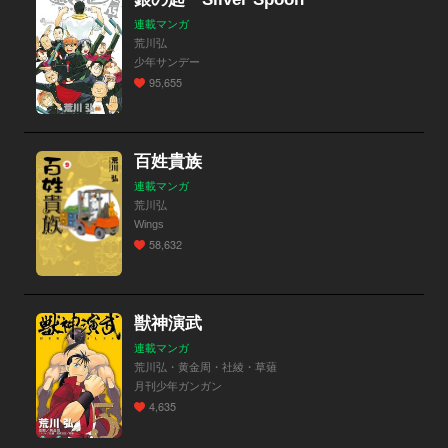
連載マンガ
荒川弘
少年サンデー
95,655
百姓貴族
連載マンガ
荒川弘
Wings
58,632
獣神演武
連載マンガ
荒川弘・黄金周・社綾・草薙
月刊少年ガンガン
4,635