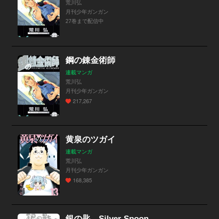
荒川弘
月刊少年ガンガン
27巻まで配信中
鋼の錬金術師
連載マンガ
荒川弘
月刊少年ガンガン
217,267
黄泉のツガイ
連載マンガ
荒川弘
月刊少年ガンガン
168,385
銀の匙 Silver Spoon