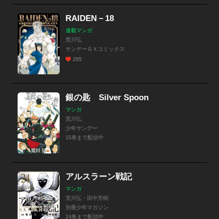
RAIDEN－18
連載マンガ
荒川弘
サンデーＧＸコミックス
295
銀の匙 Silver Spoon
マンガ
荒川弘
少年サンデー
15巻まで配信中
アルスラーン戦記
マンガ
荒川弘・田中芳樹
別冊少年マガジン
24巻まで配信中