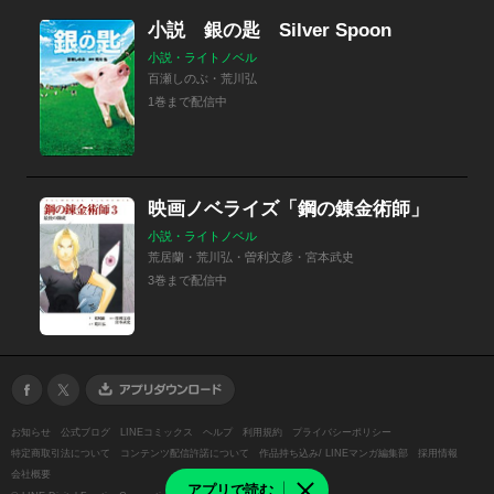
小説 銀の匙 Silver Spoon
小説・ライトノベル
百瀬しのぶ・荒川弘
1巻まで配信中
映画ノベライズ「鋼の錬金術師」
小説・ライトノベル
荒居蘭・荒川弘・曽利文彦・宮本武史
3巻まで配信中
お知らせ
公式ブログ
LINEコミックス
ヘルプ
利用規約
プライバシーポリシー
特定商取引法について
コンテンツ配信許諾について
作品持ち込み/ LINEマンガ編集部
採用情報
会社概要
アプリで読む