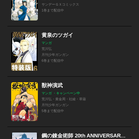
サンデーＧＸコミックス
1巻まで配信中
黄泉のツガイ
マンガ
荒川弘
月刊少年ガンガン
6巻まで配信中
獣神演武
マンガ ・キャンペーン中
荒川弘・黄金周・社綾・草薙
月刊少年ガンガン
5巻まで配信中
鋼の錬金術師 20th ANNIVERSARY BOOK