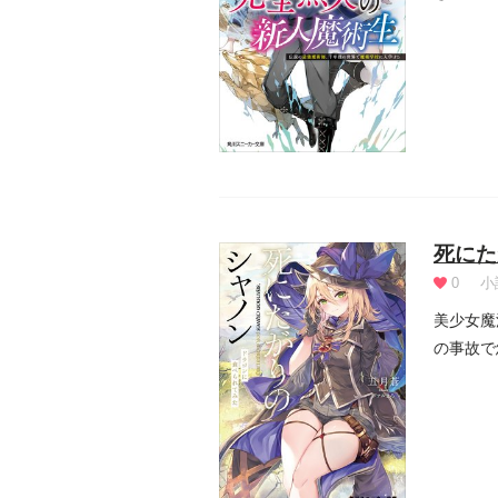
べ...
死にた
0
小
美少女魔
の事故で
ては向か.