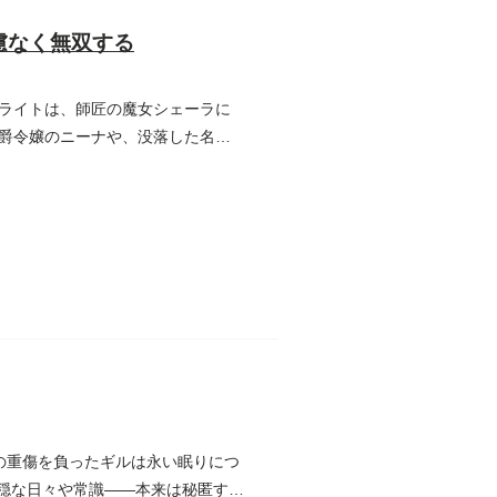
慮なく無双する
ライトは、師匠の魔女シェーラに
爵令嬢のニーナや、没落した名家
の重傷を負ったギルは永い眠りにつ
平穏な日々や常識――本来は秘匿する