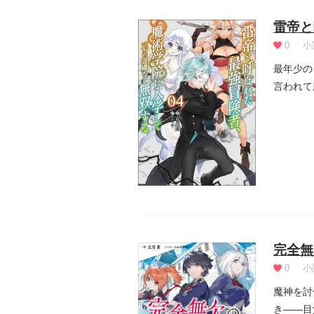
雷帝と
0
小
最年少の
言われて
出身のア.
完全無
0
小
魔神を討
き――目