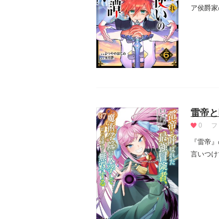
ア侯爵家
が、ある日
雷帝と
0
フ
『雷帝』
言いつけ
く！