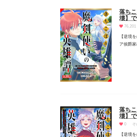
落ちこ
壊】で
76,201
【逆境を
ア侯爵家
が、ある日
落ちこ
壊】で
0
そ
【逆境を