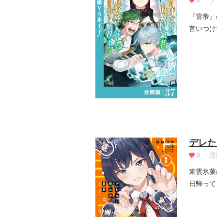
0
フ
『雷帝』
言いつけ
く！
デレた
0
恋
東雲氷菓
日帰って
く!?!...