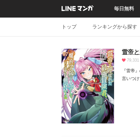
毎日無料
トップ
ランキングから探す
雷帝と
79,331
『雷帝』
言いつけ
く！