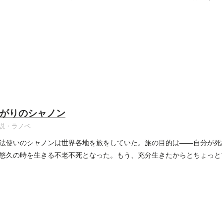
がりのシャノン
説・ラノベ
法使いのシャノンは世界各地を旅をしていた。旅の目的は――自分が死
悠久の時を生きる不老不死となった。もう、充分生きたからとちょっと
..