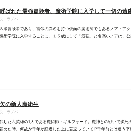
呼ばれた最強冒険者、魔術学院に入学して一切の遠
説・ラノベ
Ｓ級冒険者であり、雷帝の異名を持つ仮面の魔術師でもあるノア・アク
魔術学院に入学することに。１５歳にして「最強」と名高いノアは、公
..
欠の新人魔術生
説・ラノベ
伐した六英雄の1人である魔術師・ギルフォード。魔神との戦いで瀕死
覚めた時、何故か千年が経過した上に若返っていて!?千年前とは違う