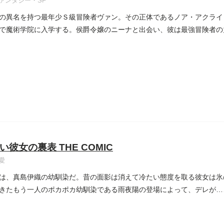
ァンタジー・SF
の異名を持つ最年少Ｓ級冒険者ヴァン。その正体であるノア・アクライ
で魔術学院に入学する。侯爵令嬢のニーナと出会い、彼は最強冒険者の
い彼女の裏表 THE COMIC
愛
は、真島伊織の幼馴染だ。昔の面影は消えて冷たい態度を取る彼女は氷
きたもう一人のポカポカ幼馴染である雨夜陽の登場によって、デレが…