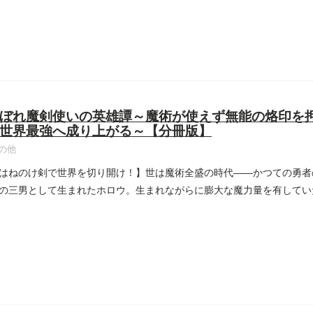
ぼれ魔剣使いの英雄譚～魔術が使えず無能の烙印を
世界最強へ成り上がる～【分冊版】
の他
はねのけ剣で世界を切り開け！】世は魔術全盛の時代――かつての勇者
の三男として生まれたホロウ。生まれながらに膨大な魔力量を有してい
...