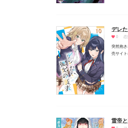
デレた
0
恋
突然抱き
売サイト
雷帝と