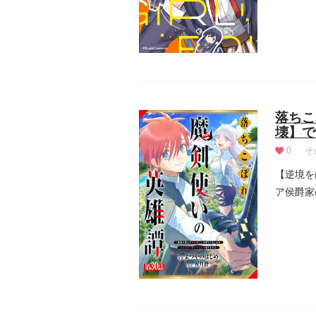
落ちこ
壊】で
0
そ
【逆境を
ア侯爵家
が、ある日