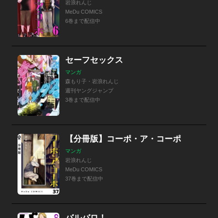
岩浪れんじ
MeDu COMICS
6巻まで配信中
セーフセックス
マンガ
森もり子・岩浪れんじ
週刊ヤングジャンプ
3巻まで配信中
【分冊版】コーポ・ア・コーポ
マンガ
岩浪れんじ
MeDu COMICS
37巻まで配信中
バルバロ！