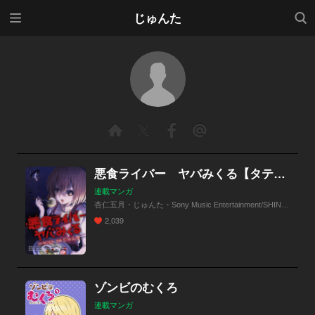
メニ
検索
じゅんた
ュー
悪食ライバー ヤバみくる【タテヨミ】
連載マンガ
杏仁五月・じゅんた・Sony Music Entertainment/SHINE Partners
2,039
ゾンビのむくろ
連載マンガ