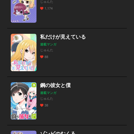
じゅんた
1,174
私だけが見えている
連載マンガ
じゅんた
88
鋼の彼女と僕
連載マンガ
じゅんた
38
ゾンビのむくろ