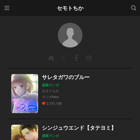
メニ
検索
セモトちか
ュー
サレタガワのブルー
連載マンガ
セモトちか
マンガMee
2,131,138
シンジュウエンド【タテヨミ】
連載マンガ