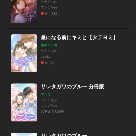
セモトちか
マンガMee
611,382
星になる前にキミと【タテヨミ】
連載マンガ
セモトちか
comico
81,380
サレタガワのブルー 分冊版
マンガ
セモトちか
マンガMee
73巻まで配信中
サレタガワのブルー