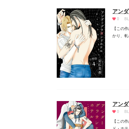
アンダ
0
BL
【この作
かり、軋
ら...
アンダ
0
BL
【この作
ド・ホテ