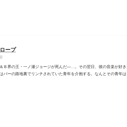
ロープ
愛
＆Ｂ界の王・一ノ瀬ジョージが死んだ―…。その翌日、彼の音楽が好き
はバーの路地裏でリンチされていた青年を介抱する。なんとその青年
..