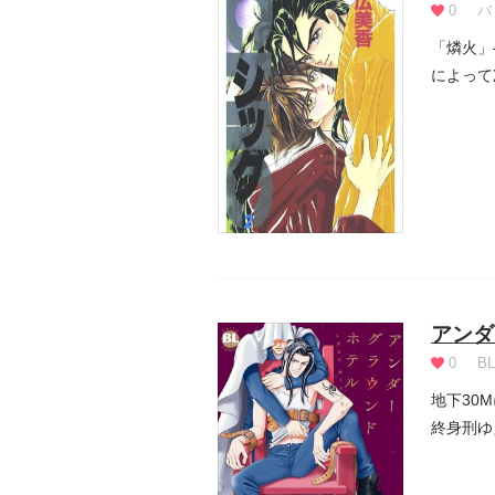
0
バ
「燐火」
によって
グ・...
アンダ
0
BL
地下30
終身刑ゆ
ま...