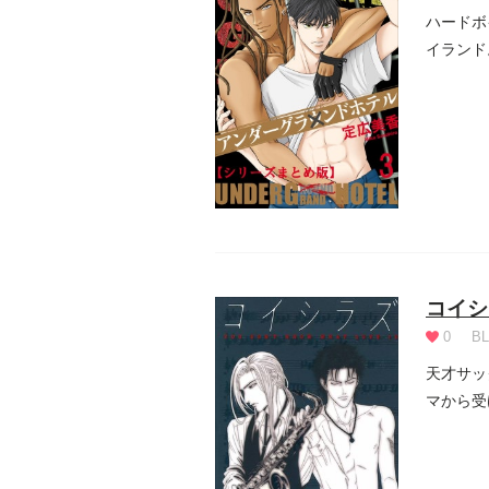
ハードボ
イランド
ホテ...
コイシラ
0
BL
天才サッ
マから受