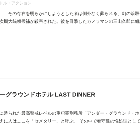
トル・アクション
――その存在を明らかにしようとした者は例外なく葬られる、幻の暗殺
次期大統領候補が殺害された。彼を目撃したカメラマンの三山久郎に組織
ーグラウンドホテル LAST DINNER
Mに造られた最高警戒レベルの重犯罪刑務所「アンダー・グラウンド・ホ
えに人はここを「セメタリー」と呼ぶ。 その中で看守達の性処理とし