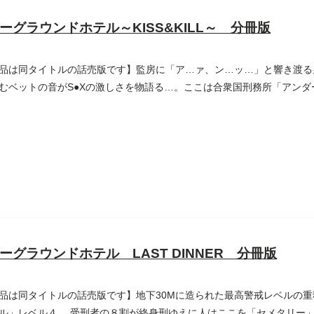
ーグラウンドホテル～KISS&KILL～ 分冊版
品は同タイトルの話売版です】監房に「ア…ァ、ン…ッ…」と響き渡る
むベットの音がS●Xの激しさを物語る…。ここは合衆国刑務所「アンダ
ーグラウンドホテル LAST DINNER 分冊版
品は同タイトルの話売版です】地下30Mに造られた最高警戒レベルの
ル」レベル４。 受刑者の８割が終身刑ゆえに人はここを「セメタリー」