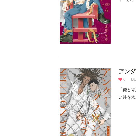
と...
アンダ
0
BL
「俺と結
い絆を求
ー...