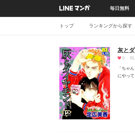
毎日無料
トップ
ランキングから探す
灰とダ
0
BL
「ちゃん
にやって
年・愛染.