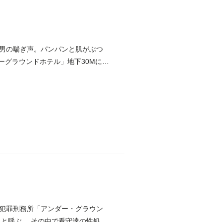
男の喘ぎ声。パンパンと肌がぶつ
ーグラウンドホテル」地下30Mに造
重犯罪刑務所「アンダー・グラウン
と呼ぶ。 その中で看守達の性処理