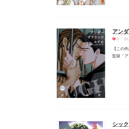
アンダ
0
BL
【この作
監獄「ア
シック