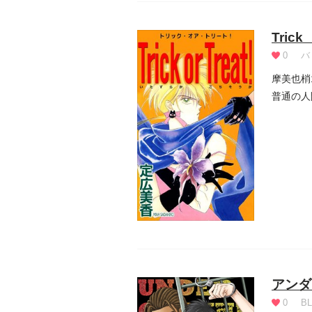
Trick
0
バ
摩美也梢
普通の人
アンダ
0
BL