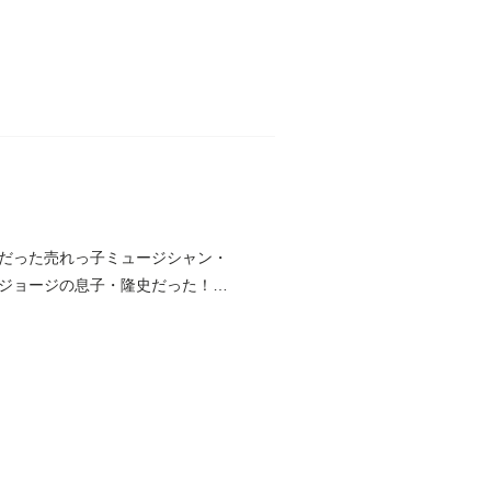
だった売れっ子ミュージシャン・
はジョージの息子・隆史だった！