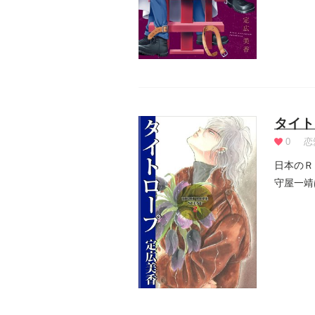
タイト
0
恋
日本のＲ
守屋一靖
隆史のハ.