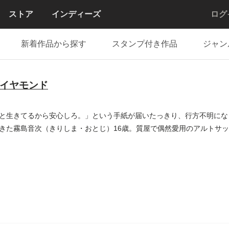
ストア
インディーズ
ログ
新着作品から探す
スタンプ付き作品
ジャン
イヤモンド
と生きてるから安心しろ。」という手紙が届いたっきり、行方不明にな
きた霧島音次（きりしま・おとじ）16歳。質屋で偶然愛用のアルトサ
..