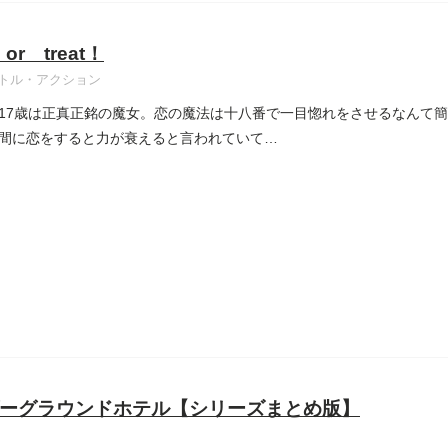
 or treat！
トル・アクション
17歳は正真正銘の魔女。恋の魔法は十八番で一目惚れをさせるなんて
間に恋をすると力が衰えると言われていて…
ーグラウンドホテル【シリーズまとめ版】