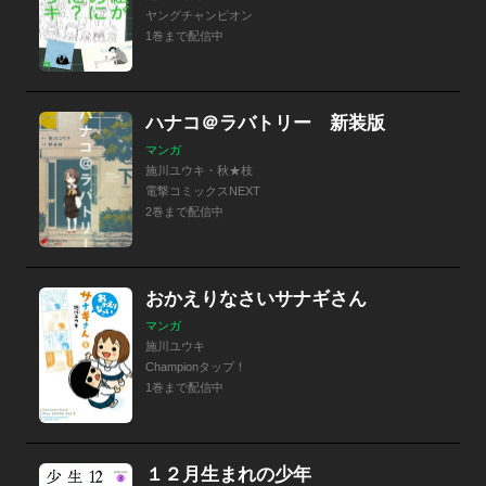
ヤングチャンピオン
1巻まで配信中
ハナコ＠ラバトリー 新装版
マンガ
施川ユウキ・秋★枝
電撃コミックスNEXT
2巻まで配信中
おかえりなさいサナギさん
マンガ
施川ユウキ
Championタップ！
1巻まで配信中
１２月生まれの少年