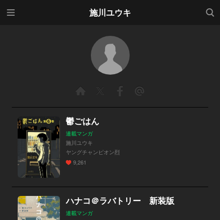
メニ
検索
施川ユウキ
ュー
鬱ごはん
連載マンガ
施川ユウキ
ヤングチャンピオン烈
9,261
ハナコ＠ラバトリー 新装版
連載マンガ