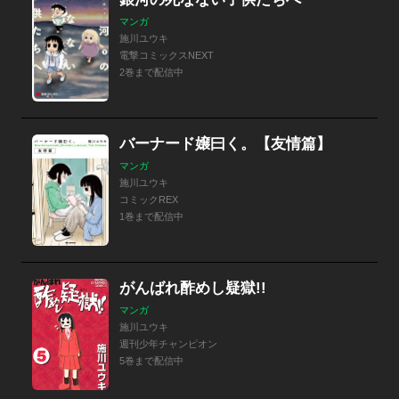
マンガ
施川ユウキ
電撃コミックスNEXT
2巻まで配信中
バーナード嬢曰く。【友情篇】
マンガ
施川ユウキ
コミックREX
1巻まで配信中
がんばれ酢めし疑獄!!
マンガ
施川ユウキ
週刊少年チャンピオン
5巻まで配信中