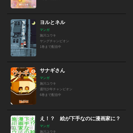
ヨルとネル
マンガ
施川ユウキ
ヤングチャンピオン
1巻まで配信中
サナギさん
マンガ
施川ユウキ
週刊少年チャンピオン
6巻まで配信中
え！？ 絵が下手なのに漫画家に？
マンガ
施川ユウキ