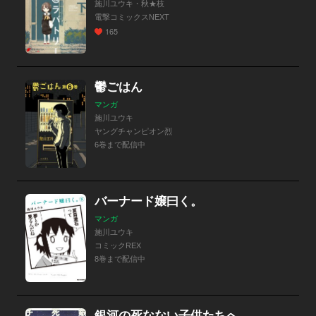
施川ユウキ・秋★枝
電撃コミックスNEXT
165
鬱ごはん
マンガ
施川ユウキ
ヤングチャンピオン烈
6巻まで配信中
バーナード嬢曰く。
マンガ
施川ユウキ
コミックREX
8巻まで配信中
銀河の死なない子供たちへ